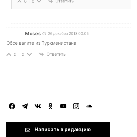
Ответить
0
0
Moses
26 декабря 2018 03:05
Обсе валите из Туркменистана
Ответить
0
0
facebook
telegram
vkontakte
odnoklassniki
youtube
instagram
soundcloud
Написать в редакцию