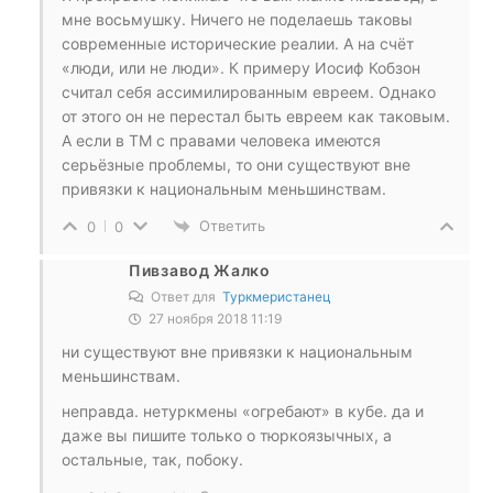
мне восьмушку. Ничего не поделаешь таковы
современные исторические реалии. А на счёт
«люди, или не люди». К примеру Иосиф Кобзон
считал себя ассимилированным евреем. Однако
от этого он не перестал быть евреем как таковым.
А если в ТМ с правами человека имеются
серьёзные проблемы, то они существуют вне
привязки к национальным меньшинствам.
Ответить
0
0
Пивзавод Жалко
Ответ для
Туркмеристанец
27 ноября 2018 11:19
ни существуют вне привязки к национальным
меньшинствам.
неправда. нетуркмены «огребают» в кубе. да и
даже вы пишите только о тюркоязычных, а
остальные, так, побоку.