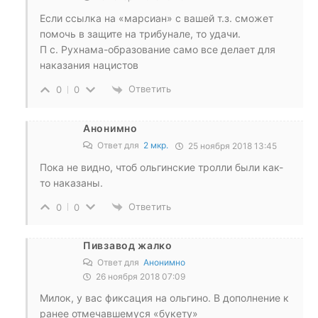
Если ссылка на «марсиан» с вашей т.з. сможет
помочь в защите на трибунале, то удачи.
П с. Рухнама-образование само все делает для
наказания нацистов
Ответить
0
0
Анонимно
Ответ для
2 мкр.
25 ноября 2018 13:45
Пока не видно, чтоб ольгинские тролли были как-
то наказаны.
Ответить
0
0
Пивзавод жалко
Ответ для
Анонимно
26 ноября 2018 07:09
Милок, у вас фиксация на ольгино. В дополнение к
ранее отмечавшемуся «букету»