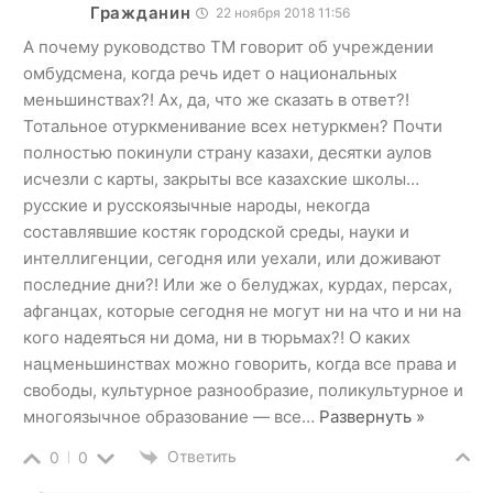
Гражданин
22 ноября 2018 11:56
А почему руководство ТМ говорит об учреждении
омбудсмена, когда речь идет о национальных
меньшинствах?! Ах, да, что же сказать в ответ?!
Тотальное отуркменивание всех нетуркмен? Почти
полностью покинули страну казахи, десятки аулов
исчезли с карты, закрыты все казахские школы…
русские и русскоязычные народы, некогда
составлявшие костяк городской среды, науки и
интеллигенции, сегодня или уехали, или доживают
последние дни?! Или же о белуджах, курдах, персах,
афганцах, которые сегодня не могут ни на что и ни на
кого надеяться ни дома, ни в тюрьмах?! О каких
нацменьшинствах можно говорить, когда все права и
свободы, культурное разнообразие, поликультурное и
многоязычное образование — все
…
Развернуть »
Ответить
0
0