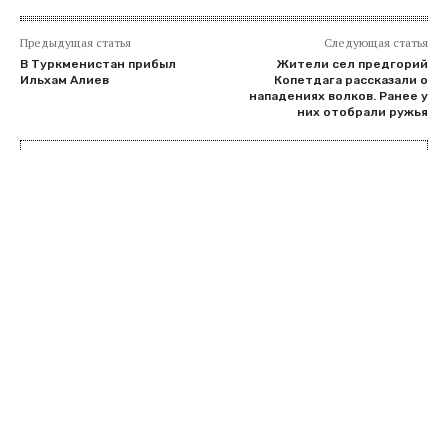
Предыдущая статья
Следующая статья
В Туркменистан прибыл
Жители сел предгорий
Ильхам Алиев
Копетдага рассказали о
нападениях волков. Ранее у
них отобрали ружья