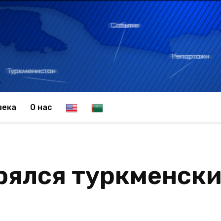
E
T
века
О нас
n
u
рялся туркменский
g
r
l
k