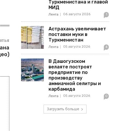
Туркменистана и главой
МИД
06 августа 2026
Лента
1
Астрахань увеличивает
поставки муки в
атья
Туркменистан
тана
05 августа 2026
Лента
4
део)
В Дашогузском
велаяте построят
предприятие по
производству
аммиачной селитры и
карбамида
05 августа 2026
Лента
0
Загрузить больше