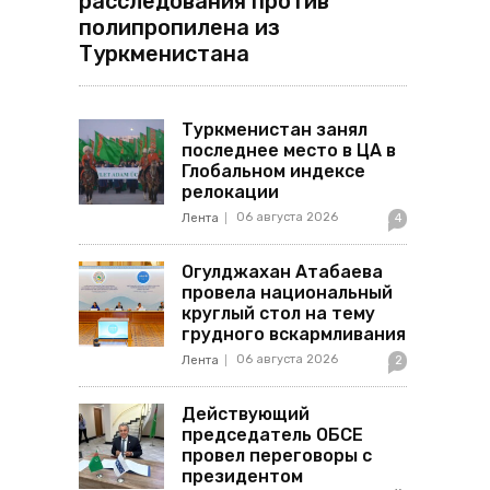
расследования против
полипропилена из
Туркменистана
Туркменистан занял
последнее место в ЦА в
Глобальном индексе
релокации
06 августа 2026
Лента
4
Огулджахан Атабаева
провела национальный
круглый стол на тему
грудного вскармливания
06 августа 2026
Лента
2
Действующий
председатель ОБСЕ
провел переговоры с
президентом