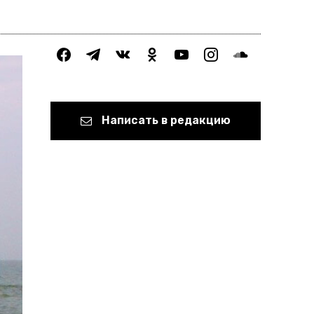
facebook
telegram
vkontakte
odnoklassniki
youtube
instagram
soundcloud
Написать в редакцию