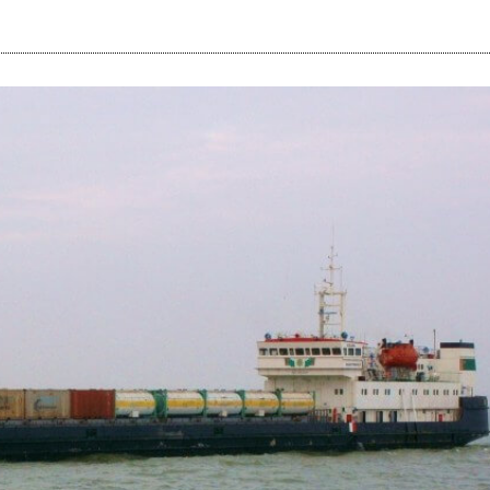
i
m
s
e
h
n
c
e