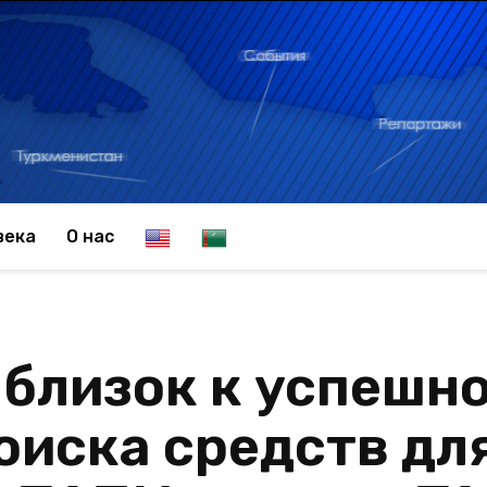
E
T
века
О нас
n
u
 близок к успешн
g
r
оиска средств дл
l
k