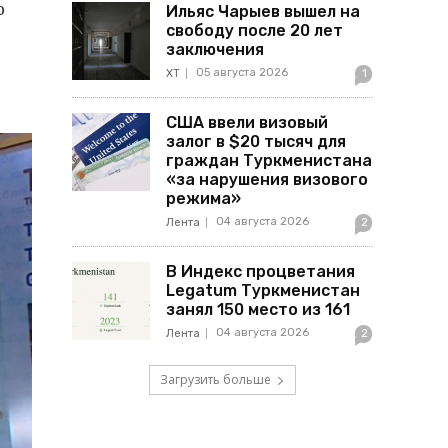
ю
Ильяс Чарыев вышел на
свободу после 20 лет
заключения
05 августа 2026
ХТ
1
США ввели визовый
залог в $20 тысяч для
граждан Туркменистана
«за нарушения визового
режима»
04 августа 2026
Лента
2
В Индекс процветания
Legatum Туркменистан
занял 150 место из 161
04 августа 2026
Лента
2
Загрузить больше