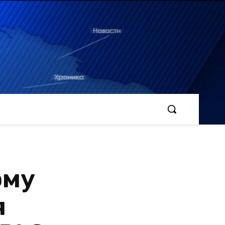
ому
я