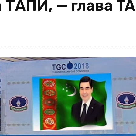
 ТАПИ, — глава T
i
m
s
e
h
n
c
e