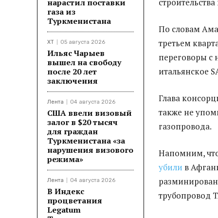
строительства
нарастил поставки
газа из
Туркменистана
По словам Ама
третьем кварт
ХТ
05 августа 2026
Ильяс Чарыев
переговоры с 
вышел на свободу
итальянское S
после 20 лет
заключения
Глава консорци
Лента
04 августа 2026
также не упом
США ввели визовый
залог в $20 тысяч
газопровода.
для граждан
Туркменистана «за
нарушения визового
Напомним, что
режима»
убили
в Афгани
разминировани
Лента
04 августа 2026
В Индекс
трубопровод 
процветания
Legatum