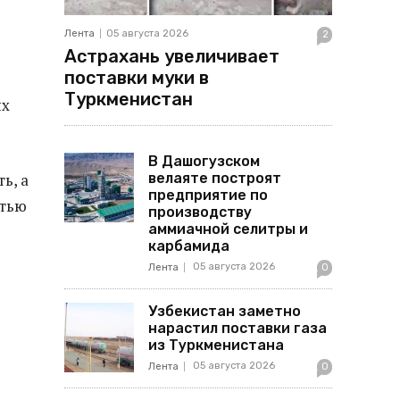
Лента
05 августа 2026
2
Астрахань увеличивает
поставки муки в
Туркменистан
ых
В Дашогузском
велаяте построят
ь, а
предприятие по
стью
производству
аммиачной селитры и
карбамида
05 августа 2026
Лента
0
Узбекистан заметно
нарастил поставки газа
из Туркменистана
05 августа 2026
Лента
0