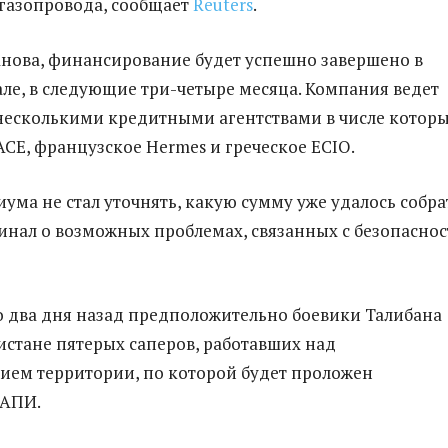
 газопровода, сообщает
Reuters
.
нова, финансирование будет успешно завершено в
але, в следующие три-четыре месяца. Компания ведет
несколькими кредитными агентствами в числе котор
ACE, французское Hermes и греческое ECIO.
ума не стал уточнять, какую сумму уже удалось собрат
инал о возможных проблемах, связанных с безопасно
 два дня назад предположительно боевики Талибана
стане пятерых саперов, работавших над
ем территории, по которой будет проложен
ТАПИ.