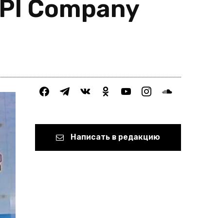
API Company
facebook
telegram
vkontakte
odnoklassniki
youtube
instagram
soundcloud
Написать в редакцию