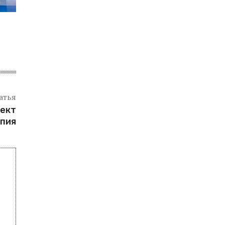
атья
оект
спия