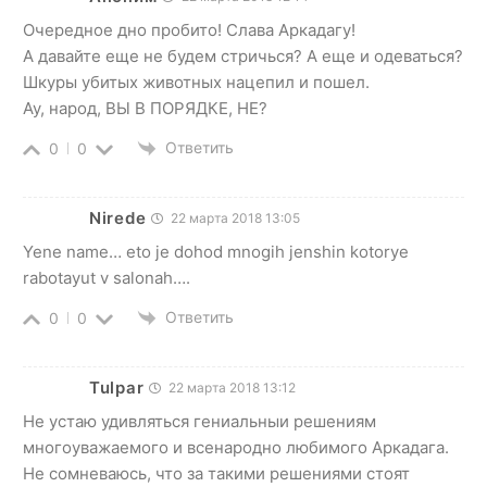
Очередное дно пробито! Слава Аркадагу!
А давайте еще не будем стричься? А еще и одеваться?
Шкуры убитых животных нацепил и пошел.
Ау, народ, ВЫ В ПОРЯДКЕ, НЕ?
Ответить
0
0
Nirede
22 марта 2018 13:05
Yene name… eto je dohod mnogih jenshin kotorye
rabotayut v salonah….
Ответить
0
0
Tulpar
22 марта 2018 13:12
Не устаю удивляться гениальныи решениям
многоуважаемого и всенародно любимого Аркадага.
Не сомневаюсь, что за такими решениями стоят