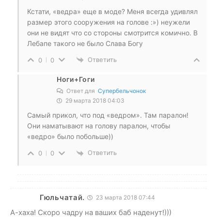
Кстати, «ведра» еще в моде? Меня всегда удивлял
размер этого сооружения на голове :») неужели
они не видят что со стороны смотрится комично. В
Лебапе такого не было Слава Богу
Ответить
0
0
Ноги+Гоги
Ответ для
Супербельчонок
29 марта 2018 04:03
Самый прикол, что под «ведром». Там паралон!
Они наматывают на голову паралон, чтобы
«ведро» было побольше))
Ответить
0
0
Гюльчатай.
23 марта 2018 07:44
А-хаха! Скоро чадру на ваших баб наденут!)))