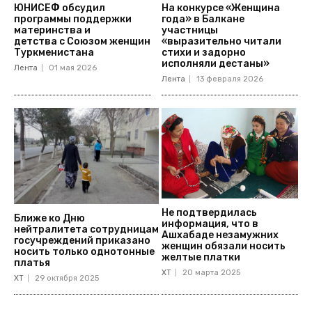
ЮНИСЕФ обсудил
На конкурсе «Женщина
программы поддержки
года» в Балкане
материнства и
участницы
детства с Союзом женщин
«выразительно читали
Туркменистана
стихи и задорно
исполняли дестаны»
Лента
01 мая 2026
Лента
13 февраля 2026
Не подтвердилась
Ближе ко Дню
информация, что в
нейтралитета сотрудницам
Ашхабаде незамужних
госучреждений приказано
женщин обязали носить
носить только однотонные
желтые платки
платья
ХТ
20 марта 2025
ХТ
29 октября 2025