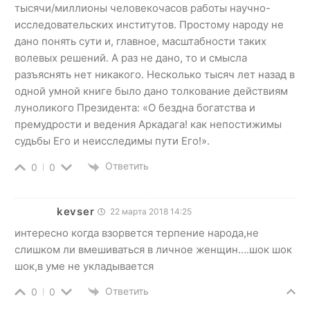
тысячи/миллионы человекочасов работы научно-
исследовательских институтов. Простому народу не
дано понять сути и, главное, масштабности таких
волевых решений. А раз не дано, то и смысла
разъяснять нет никакого. Несколько тысяч лет назад в
одной умной книге было дано толкование действиям
луноликого Президента: «О бездна богатства и
премудрости и ведения Аркадага! как непостижимы
судьбы Его и неисследимы пути Его!».
Ответить
0
0
kevser
22 марта 2018 14:25
интересно когда взорвется терпение народа,не
слишком ли вмешиваться в личное женщин….шок шок
шок,в уме не укладывается
Ответить
0
0