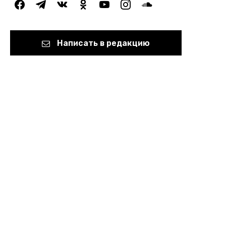
facebook
telegram
vkontakte
odnoklassniki
youtube
instagram
soundcloud
Написать в редакцию