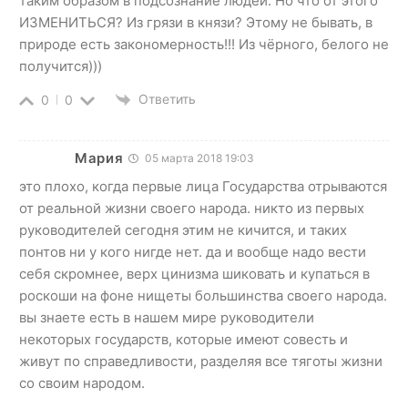
таким образом в подсознание людей. Но что от этого
ИЗМЕНИТЬСЯ? Из грязи в князи? Этому не бывать, в
природе есть закономерность!!! Из чёрного, белого не
получится)))
Ответить
0
0
Мaрия
05 марта 2018 19:03
это плохо, когда первые лица Государства отрываются
от реальной жизни своего народа. никто из первых
руководителей сегодня этим не кичится, и таких
понтов ни у кого нигде нет. да и вообще надо вести
себя скромнее, верх цинизма шиковать и купаться в
роскоши на фоне нищеты большинства своего народа.
вы знаете есть в нашем мире руководители
некоторых государств, которые имеют совесть и
живут по справедливости, разделяя все тяготы жизни
со своим народом.