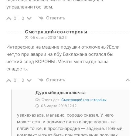
управлении гос-вом.
Ответить
0
0
Смотрящий+со+стороны
05 марта 2018 15:36
Интересно,а на машине подушки отключены?Если
нет,то при аварии на лбу Баклажана остался бы
чёткий след КОРОНЫ .Мечты мечты,где ваша
сладость.
Ответить
0
0
Дурдыбердыколючка
Ответ для
Смотрящий+со+стороны
06 марта 2018 12:12
увахахахаха, маладис, хорошо сказал. У него
может есть и родимое пятно в виде короны на
пятой точке, в простонародье — заднице. Полный
комплект может быть при отключении подушек.