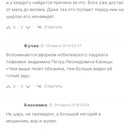
и у каждого найдется причина за что. Всех уже достал
от мала до велика. Даже тех кто ползает перед ним на
цырлах его ненавидят.
Ответить
0
0
Фучик
06 марта 2018 00:37
Вспоминается афоризм нобелевского лауреата
пофизике академика Петра Леонидовича Капицы:
«Чем выше лезет обезьяна, тем больше виден её
голый зад».
Ответить
0
0
Анонимно
06 марта 2018 05:24
Не царь, не президент, а большой негодяй и
мошенник, вор и жулик.