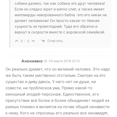
собаки далеко, так как собака это друг человека!
Если он сладко жрет и мягко спит, а также имеет
миллиарды наворованного бабла -это его никак не
делает человеком! Он просто какая-то тёмная
сущность из преисподней. Туда его обратно и
вернут в скорости вместе с воровской семейкой.
Ответить
0
0
Анонимно
05 марта 2018 22:10
Он реально думает, что он великий человек. Это надо
же быть таким умственно отсталым. Смотрю на это
существо и диву даюсь. У него нет ни души, ни
совести, ни проблесков ума. Прямо какой-то
киношный злодей-персонаж. Единственное, его
присутствие всё более и более объединяет людей из
разных племен и велаятов на почве общей ненависти
к нему. Кого не спросишь его реально все ненавидят,