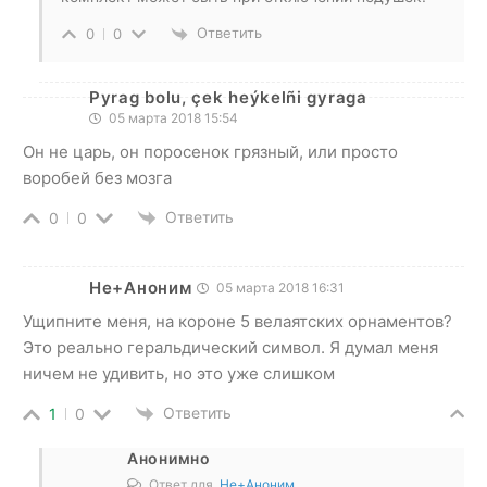
Ответить
0
0
Pyrag bolu, çek heýkelñi gyraga
05 марта 2018 15:54
Он не царь, он поросенок грязный, или просто
воробей без мозга
Ответить
0
0
Не+Аноним
05 марта 2018 16:31
Ущипните меня, на короне 5 велаятских орнаментов?
Это реально геральдический символ. Я думал меня
ничем не удивить, но это уже слишком
Ответить
1
0
Анонимно
Ответ для
Не+Аноним