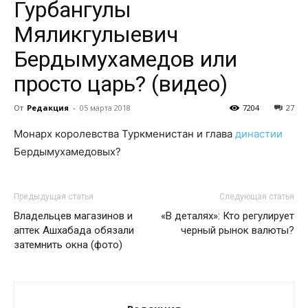
Гурбангулы
Мяликгулыевич
Бердымухамедов или
просто царь? (видео)
От
Редакция
-
05 марта 2018
7204
27
Монарх королевства Туркменистан и глава
династии
Бердымухамедовых?
Предыдущая статья
Следующая статья
Владельцев магазинов и
«В деталях»: Кто регулирует
аптек Ашхабада обязали
черный рынок валюты?
затемнить окна (фото)