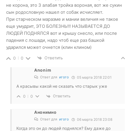
не корона, это 3 алабая тройка вороная, вот же сукин
сын родословную нашел от собак исчисляет.
При старческом маразме и мании величия не такое
еще умудрит, ЭТО БОЛЕЗНЬ!!! НАЗЫВАЕТСЯ ДО
ЛЮДЕЙ ПОДНЯЛСЯ вот и крышу снесло, или после
падения с лошади, надо чтоб еще раз башкой
ударился может очнется (клин клином)
Ответить
0
0
Anonim
Ответ для
игого
05 марта 2018 22:01
A красывы какой не сказать что старык уже
Ответить
0
0
Анонимно
Ответ для
игого
06 марта 2018 23:08
Когда это он до людей поднялся? Ему даже до