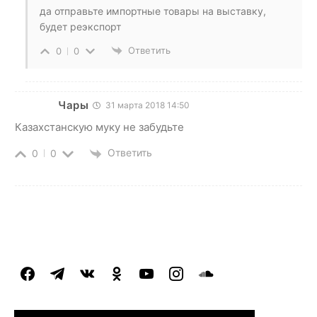
да отправьте импортные товары на выставку,
будет реэкспорт
Ответить
0
0
Чары
31 марта 2018 14:50
Казахстанскую муку не забудьте
Ответить
0
0
facebook
telegram
vkontakte
odnoklassniki
youtube
instagram
soundcloud