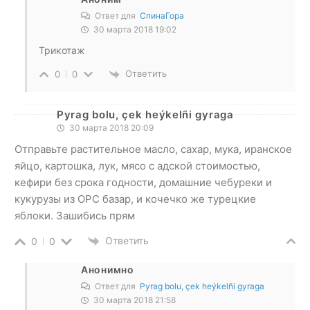
Ответ для
СпинаГора
30 марта 2018 19:02
Трикотаж
Ответить
0
0
Pyrag bolu, çek heýkelñi gyraga
30 марта 2018 20:09
Отправьте растительное масло, сахар, мука, иранское
яйцо, картошка, лук, мясо с адской стоимостью,
кефири без срока годности, домашние чебуреки и
кукурузы из ОРС базар, и кочечко же турецкие
яблоки. Зашибись прям
Ответить
0
0
Анонимно
Ответ для
Pyrag bolu, çek heýkelñi gyraga
30 марта 2018 21:58