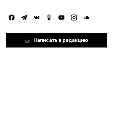
facebook
telegram
vkontakte
odnoklassniki
youtube
instagram
soundcloud
Написать в редакцию