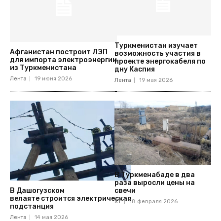
Туркменистан изучает
Афганистан построит ЛЭП
возможность участия в
для импорта электроэнергии
проекте энергокабеля по
из Туркменистана
дну Каспия
Лента
19 июня 2026
Лента
19 мая 2026
В Туркменабаде в два
раза выросли цены на
свечи
В Дашогузском
велаяте строится электрическая
ХТ
18 февраля 2026
подстанция
Лента
14 мая 2026