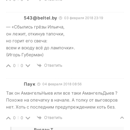
543@beltel.by
03 февраля 2018 23:19
— «Сбылись грёзы Ильича,
он лежит, откинув тапочки,
но горит его свеча:
всем и всюду всё до лампочки».
(Игорь Губерман)
Ответить
0
0
Паук
04 февраля 2018 08:56
Так он АмангельНыев или все таки АмангельДыев ?
Похоже на опечатку в начале. А толку от выговоров
нет. Хоть с последним предупреждением хоть без.
Ответить
0
0
Руслан Т.