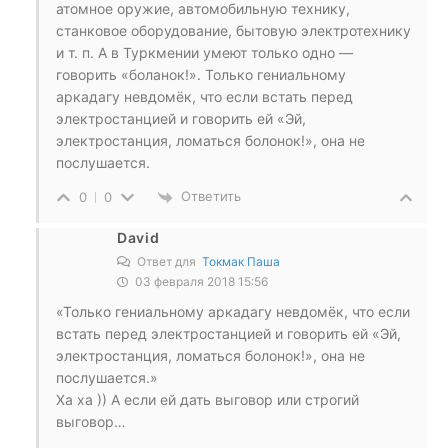
атомное оружие, автомобильную технику,
станковое оборудование, бытовую электротехнику
и т. п. А в Туркмении умеют только одно —
говорить «боланок!». Только гениальному
аркадагу невдомёк, что если встать перед
электростанцией и говорить ей «Эй,
электростанция, ломаться болонок!», она не
послушается.
Ответить
0
0
David
Ответ для
Токмак Паша
03 февраля 2018 15:56
«Только гениальному аркадагу невдомёк, что если
встать перед электростанцией и говорить ей «Эй,
электростанция, ломаться болонок!», она не
послушается.»
Ха ха )) А если ей дать выговор или строгий
выговор…