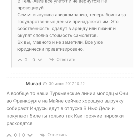
В Тель-Авив все улетят и не вернутся! Не
провоцируй.
Семья выкупила авиакомпанию, теперь боинги за
государственные деньги принадлежат им. Это
собственность, сдадут в аренду или лизинг и
окупят сполна стоимость самолетов.
Эх вы, главного и не заметили. Все уже
юридически приватизировано.
Ответить
0
0
Murad
30 июня 2017 10:22
А вообще то наши Туркменские линии молодцы Они
во Франкфурте на Майне сейчас хорошую выручку
собирают Индусы едут в отпуска В Нью Дели и
покупают билеты только так Как горячие пирожки
расходятся
Ответить
0
0