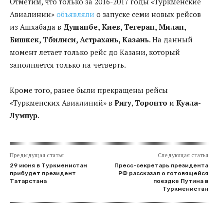
Отметим, что только за 2016-2017 годы «Туркменские
Авиалинии»
объявляли
о запуске семи новых рейсов
из Ашхабада в
Душанбе, Киев, Тегеран, Милан,
Бишкек, Тбилиси, Астрахань, Казань
. На данный
момент летает только рейс до Казани, который
заполняется только на четверть.
Кроме того, ранее были прекращены рейсы
«Туркменских Авиалиний» в
Ригу
,
Торонто
и
Куала-
Лумпур
.
Предыдущая статья
Следующая статья
29 июня в Туркменистан
Пресс-секретарь президента
прибудет президент
РФ рассказал о готовящейся
Татарстана
поездке Путина в
Туркменистан