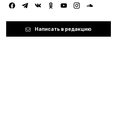
facebook
telegram
vkontakte
odnoklassniki
youtube
instagram
soundcloud
Написать в редакцию