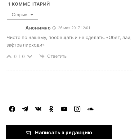
1
КОММЕНТАРИЙ
Старые
Анонимно
26 мая 2017 12:01
Чисто по нашему, пообещать и не сделать. «Обет, лай,
зафтра пирходи»
Ответить
0
0
facebook
telegram
vkontakte
odnoklassniki
youtube
instagram
soundcloud
Написать в редакцию