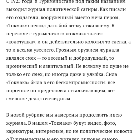
С 1925 года в Туркменистане под таким названием
выходил журнал политической сатиры. Как писали
его создатели, вооруженный вместо меча пером,
«Токмак» спешил дать бой всему отжившему. В
переводе с туркменского «токмак» значит
«колотушка», и он действительно колотил то слегка, а
то и весьма увесисто. Грозным оружием журнала
являлся смех — то веселый и добродушный, то
иронический и язвительный. Не всякому по душе не
только его смех, но иногда даже и улыбка. Сила
«Токмака» была в его бескомпромиссности: все
порочное он представлял отталкивающим, все
смешное делал очевидным.
В новой рубрике мы намерены продолжить идею
журнала. В нашем «Токмаке» будут видео, фото,
карикатуры, интересные, но не политические новости
о Туркменистане и его жителях, включая самого