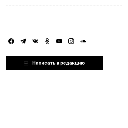
facebook
telegram
vkontakte
odnoklassniki
youtube
instagram
soundcloud
Написать в редакцию