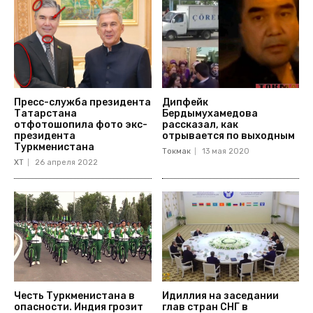
Пресс-служба президента
Дипфейк
Татарстана
Бердымухамедова
отфотошопила фото экс-
рассказал, как
президента
отрывается по выходным
Туркменистана
Токмак
13 мая 2020
ХТ
26 апреля 2022
Честь Туркменистана в
Идиллия на заседании
опасности. Индия грозит
глав стран СНГ в