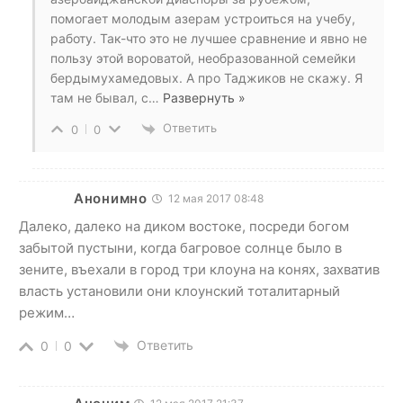
помогает молодым азерам устроиться на учебу,
работу. Так-что это не лучшее сравнение и явно не
пользу этой вороватой, необразованной семейки
бердымухамедовых. А про Таджиков не скажу. Я
там не бывал, с
…
Развернуть »
Ответить
0
0
Анонимно
12 мая 2017 08:48
Далеко, далеко на диком востоке, посреди богом
забытой пустыни, когда багровое солнце было в
зените, въехали в город три клоуна на конях, захватив
власть установили они клоунский тоталитарный
режим…
Ответить
0
0