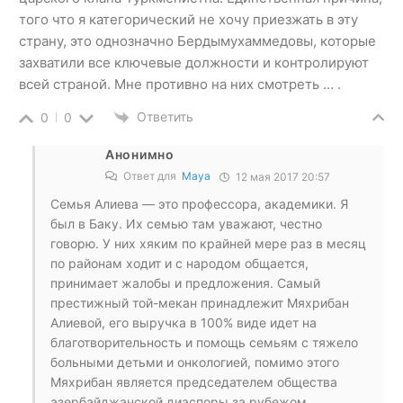
того что я категорический не хочу приезжать в эту
страну, это однозначно Бердымухаммедовы, которые
захватили все ключевые должности и контролируют
всей страной. Мне противно на них смотреть … .
Ответить
0
0
Анонимно
Ответ для
Maya
12 мая 2017 20:57
Семья Алиева — это профессора, академики. Я
был в Баку. Их семью там уважают, честно
говорю. У них хяким по крайней мере раз в месяц
по районам ходит и с народом общается,
принимает жалобы и предложения. Самый
престижный той-мекан принадлежит Мяхрибан
Алиевой, его выручка в 100% виде идет на
благотворительность и помощь семьям с тяжело
больными детьми и онкологией, помимо этого
Мяхрибан является председателем общества
азербайджанской диаспоры за рубежом,