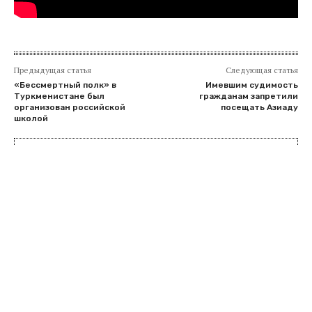
Предыдущая статья
Следующая статья
«Бессмертный полк» в
Имевшим судимость
Туркменистане был
гражданам запретили
организован российской
посещать Азиаду
школой