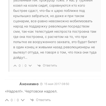
уволенный ген. прокурор тоже. У нас у туркмен
козел на козле сидит, соревнуются кто кого
быстрее сдаст, что-бы к царю поближе под
крылышко забраться, но даже и при таком
сценарии, все-равно невозможно мобилизовать
народ на поддержку революции посредством
сми, так-как телестудия неспроста построена там
где она построена, с расчетом на то, что при
попытке ее вооруженного захвата, это будет билет
в один конец и живыми назад революционеры не
вылезут оттуда, не говоря о том, что пока они туда
дойдут…
Ответить
0
0
Анонимно
15 мая 2017 08:50
«Надоел!». Чертовски надоел.
Ответить
0
0