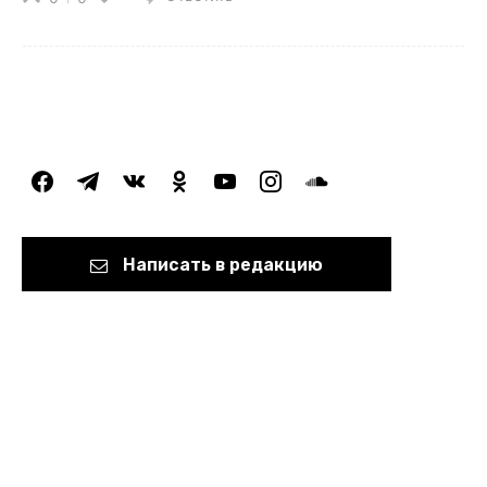
facebook
telegram
vkontakte
odnoklassniki
youtube
instagram
soundcloud
Написать в редакцию