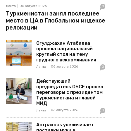
Лента
06 августа 2026
0
Туркменистан занял последнее
место в ЦА в Глобальном индексе
релокации
Огулджахан Атабаева
провела национальный
круглый стол на тему
грудного вскармливания
06 августа 2026
Лента
0
Действующий
председатель ОБСЕ провел
переговоры с президентом
Туркменистана и главой
МИД
06 августа 2026
Лента
1
Астрахань увеличивает
поставки муки в