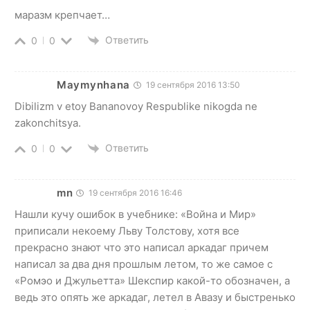
маразм крепчает…
Ответить
0
0
Maymynhana
19 сентября 2016 13:50
Dibilizm v etoy Bananovoy Respublike nikogda ne
zakonchitsya.
Ответить
0
0
mn
19 сентября 2016 16:46
Нашли кучу ошибок в учебнике: «Война и Мир»
приписали некоему Льву Толстову, хотя все
прекрасно знают что это написал аркадаг причем
написал за два дня прошлым летом, то же самое с
«Ромэо и Джульетта» Шекспир какой-то обозначен, а
ведь это опять же аркадаг, летел в Авазу и быстренько