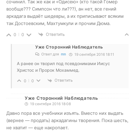
сочинил. Так же как и «Одисею» (кто такой Гомер
вообще??? Симпсон что ли???), ан нет, все гений
аркадага выдаёт шедевры, а их приписывают всяким
так Достоевским, Махтумкули и прочим Дюма.
Ответить
0
0
Уже Сторонний Наблюдатель
Ответ для
mn
19 сентября 2016 18:11
А ранее он творил под псевдонимами Иисус
Христос и Пророк Мохаммед.
Ответить
0
0
Уже Сторонний Наблюдатель
19 сентября 2016 18:08
Давно пора все учебники изъять. Вместо них выдать
(вернее — продать) аркадагины творения. Пока шесть,
не хватит — еще накропает.