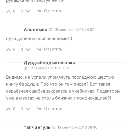
рубашка или галстук не тот
Ответить
0
0
Анонимно
19 сентября 2016 04:57
пути дебилов неисповедимы!))
Ответить
0
0
Дурдыбердыколючка
19 сентября 2016 08:09
Видимо, не успели упомянуть последнюю шестую
книгу бердуши. Про что он там писал? Вот такая
серьёзная ошибка закралась в учебниках. Редакторы
уже в местах не столь близких с конфискацией?!
Ответить
0
0
тапчангуль
19 сентября 2016 08:46