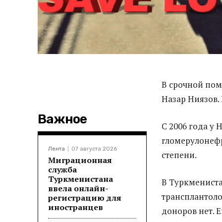
В срочной по
Назар Ниязов.
Важное
С 2006 года у 
гломерулонефр
Лента
07 августа 2026
степени.
Миграционная
служба
Туркменистана
В Туркмениста
ввела онлайн-
трансплантоло
регистрацию для
иностранцев
доноров нет. Е