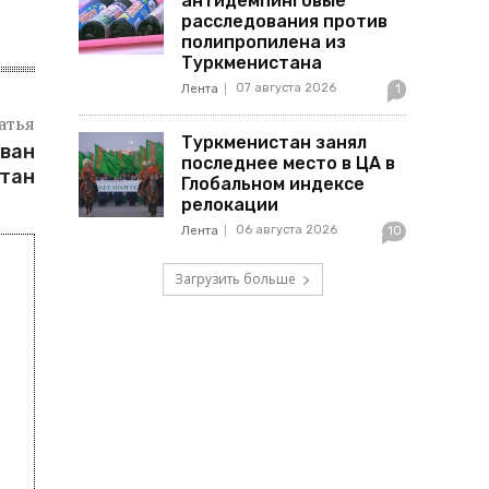
антидемпинговые
расследования против
полипропилена из
Туркменистана
07 августа 2026
Лента
1
атья
Туркменистан занял
ован
последнее место в ЦА в
стан
Глобальном индексе
релокации
06 августа 2026
Лента
10
Загрузить больше