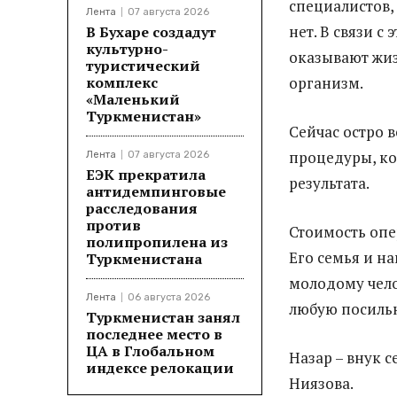
специалистов,
Лента
07 августа 2026
нет. В связи с
В Бухаре создадут
культурно-
оказывают жи
туристический
комплекс
организм.
«Маленький
Туркменистан»
Сейчас остро в
процедуры, ко
Лента
07 августа 2026
ЕЭК прекратила
результата.
антидемпинговые
расследования
против
Стоимость опе
полипропилена из
Его семья и н
Туркменистана
молодому чело
Лента
06 августа 2026
любую посиль
Туркменистан занял
последнее место в
ЦА в Глобальном
Назар – внук 
индексе релокации
Ниязова.