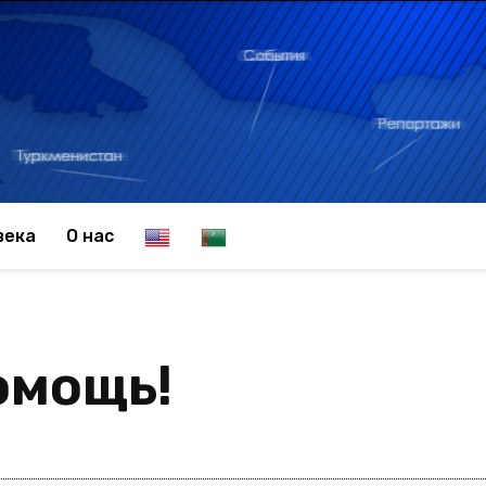
E
T
века
О нас
n
u
омощь!
g
r
l
k