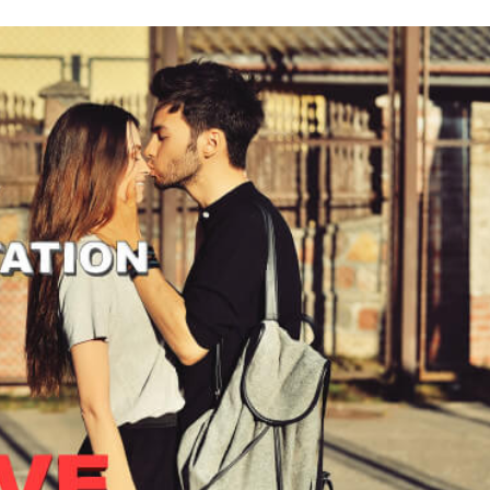
i
m
s
e
h
n
c
e