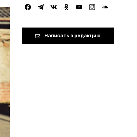
facebook
telegram
vkontakte
odnoklassniki
youtube
instagram
soundcloud
Написать в редакцию