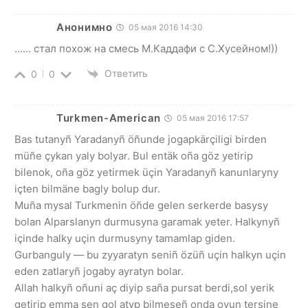
Анонимно
05 мая 2016 14:30
…… стал похож на смесь М.Каддафи с С.Хусейном!))
Ответить
0
0
Turkmen-American
05 мая 2016 17:57
Bas tutanyñ Yaradanyñ öñunde jogapkärçiligi birden
müñe çykan yaly bolyar. Bul entäk oña göz yetirip
bilenok, oña göz yetirmek üçin Yaradanyñ kanunlaryny
içten bilmäne bagly bolup dur.
Muña mysal Turkmenin öñde gelen serkerde basysy
bolan Alparslanyn durmusyna garamak yeter. Halkynyñ
içinde halky uçin durmusyny tamamlap giden.
Gurbanguly — bu zyyaratyn seniñ özüñ uçin halkyn uçin
eden zatlaryñ jogaby ayratyn bolar.
Allah halkyñ oñuni aç diyip saña pursat berdi,sol yerik
getirip emma sen gol atyp bilmeseñ onda oyun tersine