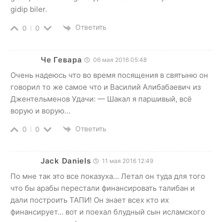
gidip biler.
Ответить
0
0
Че Гевара
06 мая 2016 05:48
Очень надеюсь что во время посящения в святыню он
говорил то же самое что и Василий Алибабаевич из
Джентельменов Удачи: — Шакал я паршивый, всё
ворую и ворую…
Ответить
0
0
Jack Daniels
11 мая 2016 12:49
По мне так это все показуха… Летал он туда для того
что бы арабы перестали финансировать талибан и
дали построить ТАПИ! Он знает всех кто их
финансирует… вот и поехал блудный сын исламского