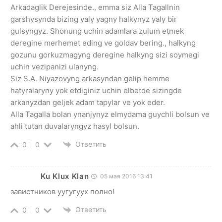
Arkadaglik Derejesinde., emma siz Alla Tagallnin
garshysynda bizing yaly yagny halkynyz yaly bir
gulsyngyz. Shonung uchin adamlara zulum etmek
deregine merhemet eding ve goldav bering., halkyng
gozunu gorkuzmagyng deregine halkyng sizi soymegi
uchin vezipanizi ulanyng.
Siz S.A. Niyazovyng arkasyndan gelip hemme
hatyralaryny yok etdiginiz uchin elbetde sizingde
arkanyzdan geljek adam tapylar ve yok eder.
Alla Tagalla bolan ynanjynyz elmydama guychli bolsun ve
ahli tutan duvalaryngyz hasyl bolsun.
Ответить
0
0
Ku Klux Klan
05 мая 2016 13:41
завистников уугугуух полно!
Ответить
0
0