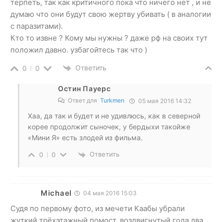
терпеть, так как критичного пока что ничего нет , и не
думаю что они будут свою жертву убивать ( в аналогии
с паразитами).
Кто то извне ? Кому мы нужны ? даже рф на своих тут
положил давно. узбагойтесь так что )
Ответить
0
0
Остин Пауерс
Ответ для
Turkmen
05 мая 2016 14:32
Хаа, да так и будет и не удивлюсь, как в северной
корее продолжит сыночек, у бердыхи такойже
«Мини Я» есть злодей из фильма.
Ответить
0
0
Michael
04 мая 2016 15:03
Судя по первому фото, из мечети Каабы убрали
жуткий трёхэтажный помост, воздвигнутый года два