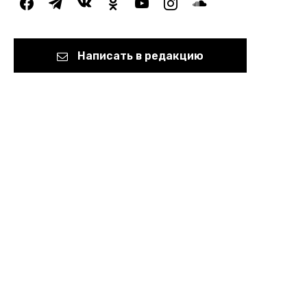
facebook
telegram
vkontakte
odnoklassniki
youtube
instagram
soundcloud
Написать в редакцию