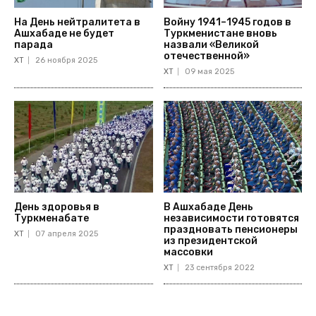
На День нейтралитета в
Войну 1941–1945 годов в
Ашхабаде не будет
Туркменистане вновь
парада
назвали «Великой
отечественной»
ХТ
26 ноября 2025
ХТ
09 мая 2025
День здоровья в
В Ашхабаде День
Туркменабате
независимости готовятся
праздновать пенсионеры
ХТ
07 апреля 2025
из президентской
массовки
ХТ
23 сентября 2022