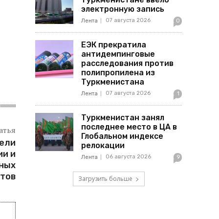
электронную запись
07 августа 2026
Лента
0
ЕЭК прекратила
антидемпинговые
расследования против
полипропилена из
Туркменистана
07 августа 2026
Лента
1
Туркменистан занял
последнее место в ЦА в
атья
Глобальном индексе
вели
релокации
ии и
06 августа 2026
Лента
9
ных
ктов
Загрузить больше