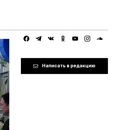
facebook
telegram
vkontakte
odnoklassniki
youtube
instagram
soundcloud
Написать в редакцию