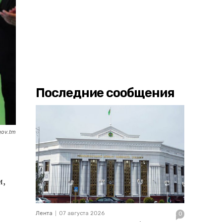
Последние сообщения
gov.tm
и,
Лента
07 августа 2026
0