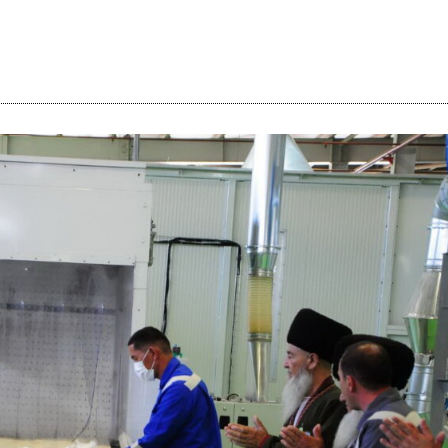
i
m
s
e
h
n
c
e