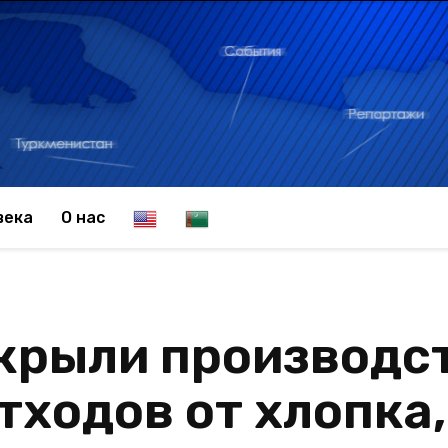
E
T
века
О нас
n
u
крыли производс
g
r
тходов от хлопка,
l
k