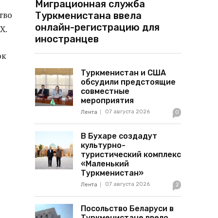
Миграционная служба
тво
Туркменистана ввела
онлайн-регистрацию для
Х.
иностранцев
ок
Туркменистан и США
обсудили предстоящие
совместные
мероприятия
07 августа 2026
Лента
0
В Бухаре создадут
культурно-
туристический комплекс
«Маленький
Туркменистан»
07 августа 2026
Лента
2
Посольство Беларуси в
Туркменистане ввело