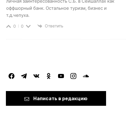
личная заинтересованность С.Б. в Сейшаллах как
оффшорный банк. Остальное туризм, бизнес и
т.д.чепуха.
Ответить
0
0
facebook
telegram
vkontakte
odnoklassniki
youtube
instagram
soundcloud
Написать в редакцию