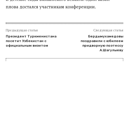
плова достался участникам конференции.
Предыдущая статья
Следующая статья
Президент Туркменистана
Бердымухамедовы
посетит Узбекистан с
поздравили с юбилеем
официальным визитом
придворную поэтессу
А.Шагулыеву