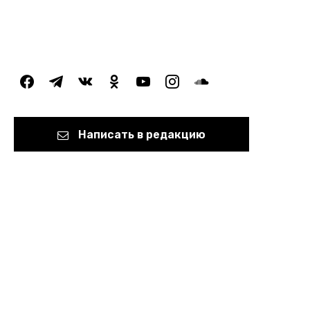
facebook
telegram
vkontakte
odnoklassniki
youtube
instagram
soundcloud
Написать в редакцию