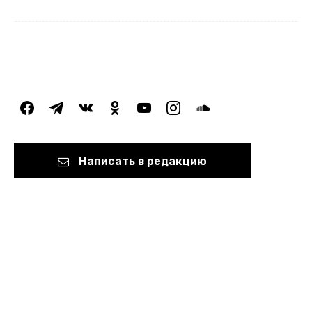
facebook
telegram
vkontakte
odnoklassniki
youtube
instagram
soundcloud
Написать в редакцию