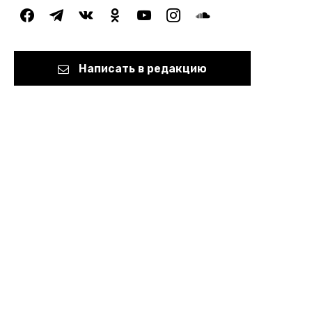
facebook
telegram
vkontakte
odnoklassniki
youtube
instagram
soundcloud
Написать в редакцию