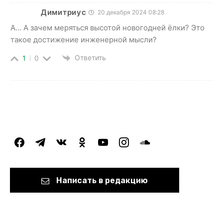
Димитриус
20 декабря 2024 08:28
А… А зачем меряться высотой новогодней ёлки? Это
такое достижение инженерной мысли?
Ответить
1
0
facebook
telegram
vkontakte
odnoklassniki
youtube
instagram
soundcloud
Написать в редакцию