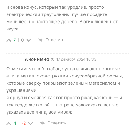
и снова конус, который так уродлив. просто
электрический треугольник. лучше посадить
меньшее, но настоящее дерево. У этих людей нет
вкуса.
Ответить
7
0
Анонимно
17 декабря 2024 10:33
Отметим, что в Ашхабаде устанавливают не живые
ели, а металлоконструкции конусообразной формы,
которые сверху покрывают зеленым материалом и
украшениями.
я орнул и смеялся как гот просто ржад как конь — и
так везде же в этой т.н. стране уахахахахха вот же
уахахаха все липа, все мираж
Ответить
4
-2