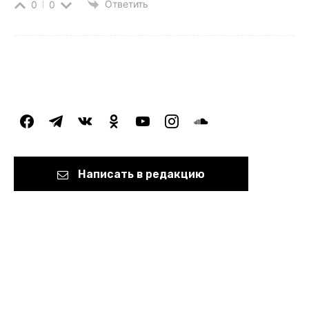
Ответить
0
0
facebook
telegram
vkontakte
odnoklassniki
youtube
instagram
soundcloud
Написать в редакцию