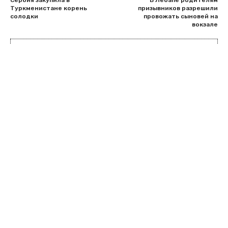
Сербия закупила в
В Лебапе родителям
Туркменистане корень
призывников разрешили
солодки
провожать сыновей на
вокзале