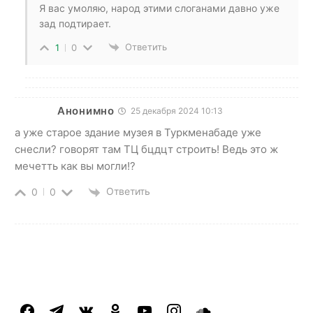
Я вас умоляю, народ этими слоганами давно уже
зад подтирает.
Ответить
1
0
Анонимно
25 декабря 2024 10:13
а уже старое здание музея в Туркменабаде уже
снесли? говорят там ТЦ бцдцт строить! Ведь это ж
мечетть как вы могли!?
Ответить
0
0
facebook
telegram
vkontakte
odnoklassniki
youtube
instagram
soundcloud