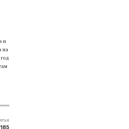
а и
а на
 год
там
атья
 185