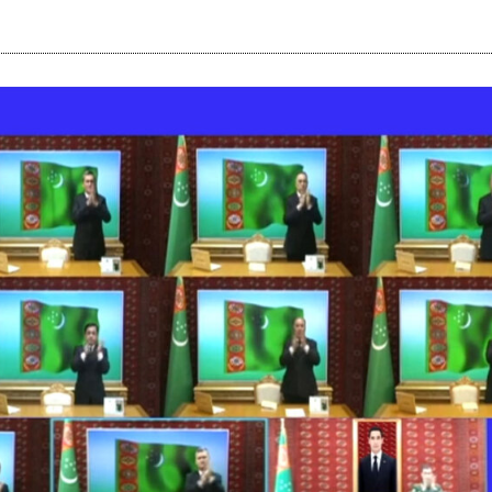
i
m
s
e
h
n
c
e