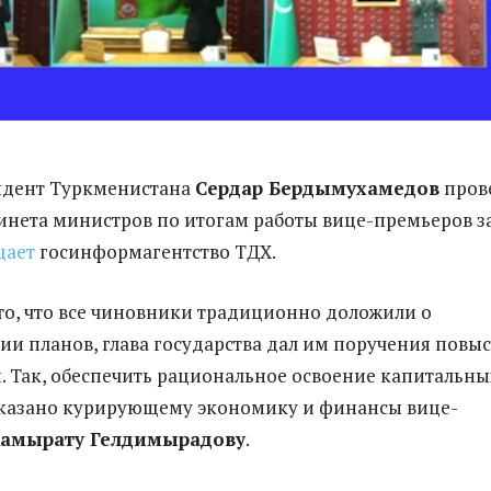
идент Туркменистана
Сердар Бердымухамедов
пров
инета министров по итогам работы вице-премьеров за
щает
госинформагентство ТДХ.
то, что все чиновники традиционно доложили о
и планов, глава государства дал им поручения повы
и. Так, обеспечить рациональное освоение капитальны
казано курирующему экономику и финансы вице-
амырату Гелдимырадову
.