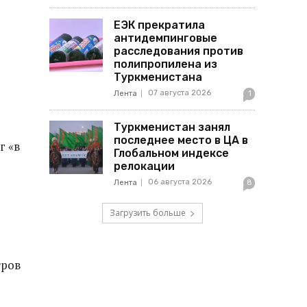
ЕЭК прекратила
антидемпинговые
расследования против
полипропилена из
Туркменистана
07 августа 2026
Лента
1
Туркменистан занял
последнее место в ЦА в
г «в
Глобальном индексе
релокации
06 августа 2026
Лента
8
Загрузить больше
тров