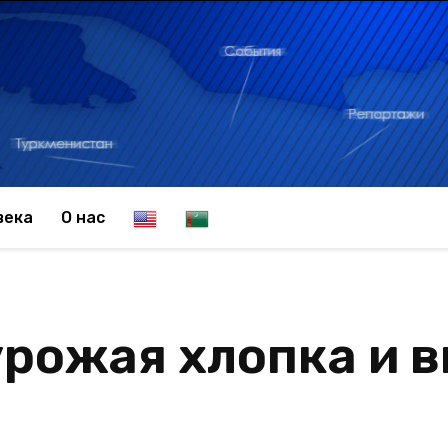
E
T
века
О нас
n
u
урожая хлопка и 
g
r
l
k