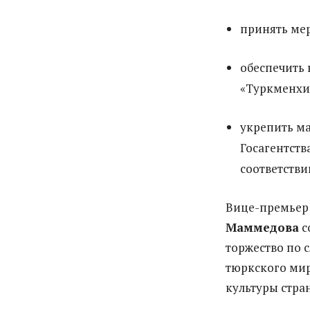
принять мер
обеспечить
«Туркменхи
укрепить ма
Госагентств
соответстви
Вице-премьер
Маммедова
с
торжество по 
тюркского мир
культуры стра