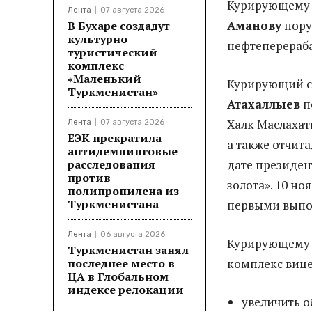
Курирующему 
Лента
07 августа 2026
Аманов
у
пору
В Бухаре создадут
культурно-
нефтеперераб
туристический
комплекс
«Маленький
Курирующий с
Туркменистан»
Атахаллыев
п
Халк Маслаха
Лента
07 августа 2026
ЕЭК прекратила
а также отчита
антидемпинговые
расследования
дате президен
против
золота». 10 но
полипропилена из
Туркменистана
первыми выпол
Лента
06 августа 2026
Курирующему 
Туркменистан занял
последнее место в
комплекс виц
ЦА в Глобальном
индексе релокации
увеличить 