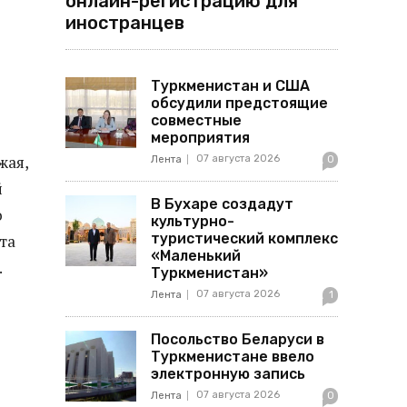
онлайн-регистрацию для
иностранцев
Туркменистан и США
обсудили предстоящие
совместные
мероприятия
жая,
07 августа 2026
Лента
0
й
В Бухаре создадут
о
культурно-
туристический комплекс
та
«Маленький
.
Туркменистан»
07 августа 2026
Лента
1
Посольство Беларуси в
Туркменистане ввело
электронную запись
07 августа 2026
Лента
0