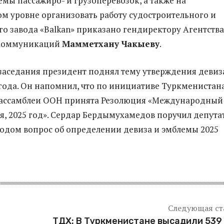
емы пассажиро- и грузоперевозок, а также на
 уровне организовать работу судостроительного и
о завода «Balkan» приказано гендиректору Агентства
 коммуникаций
Мамметхану Чакыеву
.
заседания президент поднял тему утверждения девиз
года. Он напомнил, что по инициативе Туркменистан
нассамблеи ООН принята Резолюция «Международный
я, 2025 год». Сердар Бердымухамедов поручил депута
родом вопрос об определении девиза и эмблемы 2025
Следующая ст
ТДХ: В Туркменистане высадили 539