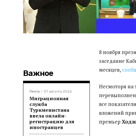
8 ноября през
заседание Каб
месяцев,
сооб
Важное
Несмоторя на 
Лента
07 августа 2026
перевыполнени
Миграционная
все показател
служба
Туркменистана
вложений при
ввела онлайн-
регистрацию для
премьер
Ходж
иностранцев