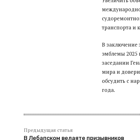
Увеличить объ
международном
судоремонтног
транспорта и
В заключение 
эмблемы 2025 
заседании Ге
мира и довери
обсудить с на
года.
Предыдущая статья
В Лебапском велаяте призывников