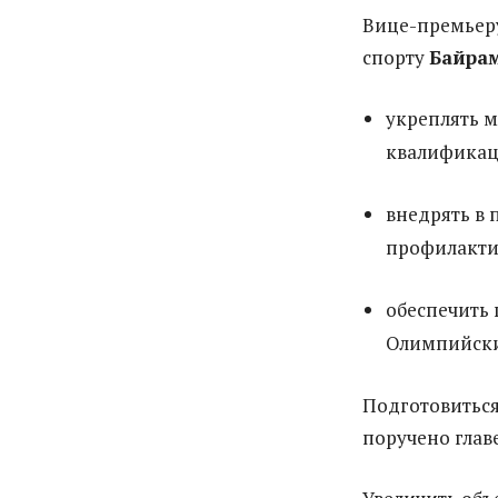
Вице-премьеру
спорту
Байра
укреплять 
квалификац
внедрять в
профилакти
обеспечить 
Олимпийски
Подготовитьс
поручено гла