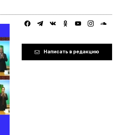
facebook
telegram
vkontakte
odnoklassniki
youtube
instagram
soundcloud
Написать в редакцию