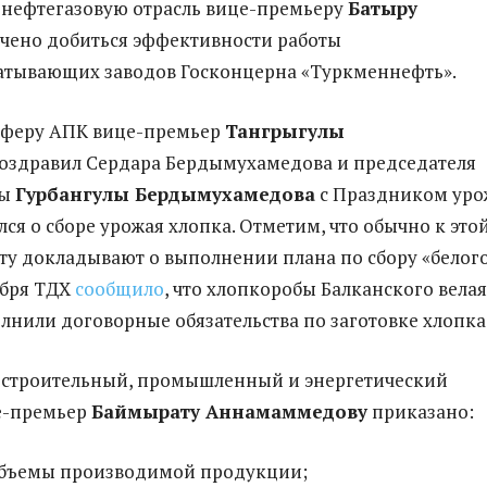
нефтегазовую отрасль вице-премьеру
Батыру
чено добиться эффективности работы
атывающих заводов Госконцерна «Туркменнефть».
феру АПК вице-премьер
Тангрыгулы
оздравил Сердара Бердымухамедова и председателя
ты
Гурбангулы Бердымухамедова
с Праздником уро
лся о сборе урожая хлопка. Отметим, что обычно к это
ту докладывают о выполнении плана по сбору «белог
ября ТДХ
сообщило
, что хлопкоробы Балканского велая
нили договорные обязательства по заготовке хлопка
строительный, промышленный и энергетический
е-премьер
Баймырат
у Аннамаммедов
у
приказано:
объемы производимой продукции;