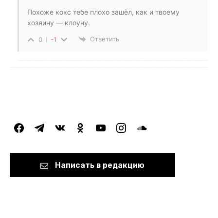
Похоже кокс тебе плохо зашёл, как и твоему
хозяину — клоуну.
Ответить
0
-1
facebook
telegram
vkontakte
odnoklassniki
youtube
instagram
soundcloud
Написать в редакцию