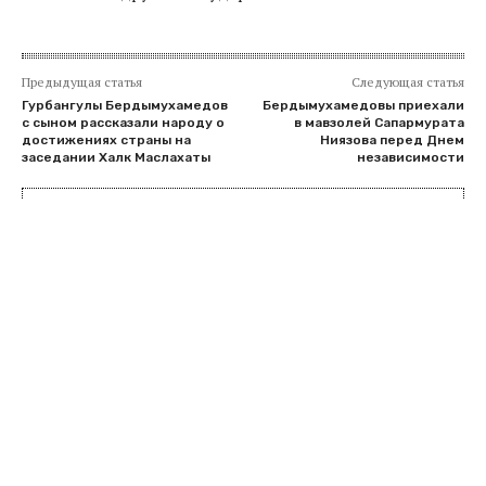
Предыдущая статья
Следующая статья
Гурбангулы Бердымухамедов
Бердымухамедовы приехали
с сыном рассказали народу о
в мавзолей Сапармурата
достижениях страны на
Ниязова перед Днем
заседании Халк Маслахаты
независимости