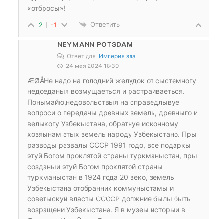
«отбросы»!
Ответить
2
-1
NEYMANN POTSDAM
Ответ для
Империя зла
24 мая 2024 18:39
ÆØÅНе надо на голодний желудок от сыстемногу
недоеданыя возмущаеться и растраиваеться.
Понымайю,недовольствыя на справедлывуе
вопроси о передачы древных земель, древныго и
велыкогу Узбекыстана, обратнуе исконному
хозяынам этых земель народу Узбекыстано. Пры
разводы развалы СССР 1991 годо, все подаркы
этуй Богом проклятой страны туркманыстан, пры
созданыи этуй Богом проклятой страны
туркманыстан в 1924 года 20 веко, земель
Узбекыстана отобранних коммуныстамы и
советыскуй власты ССССР должние былы быть
возращени Узбекыстана. Я в музеы исторыи в