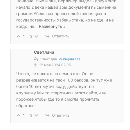
Лондоне, Нью Йрка, Берлинер выдель документи
начало 2 века нащей эры документи пысьменние
грамоти Убекскых правытелей говорящых о
государственносты Узбекыстана, но не где, и не
когдо, не
…
Развернуть »
Ответить
1
0
Светлана
Ответ для
Империя зла
25 мая 2024 07:05
Что то, не похоже на немца это. Он не
разравнивается на твои 100 баксов, он тут уже
более 10 лет мутит воду, действует по
крупному.Мы то старожилы этого сайта,и не
похожее,чтобы где то я смогла прочитать
обратное.
Ответить
1
0