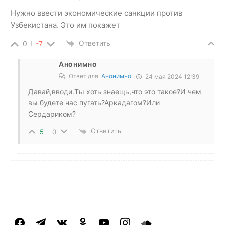
Нужно ввести экономические санкции против
Узбекистана. Это им покажет
Ответить
0
-7
Анонимно
Ответ для
Анонимно
24 мая 2024 12:39
Давай,вводи.Ты хоть знаещь,что это такое?И чем
вы будете нас пугать?Аркадагом?Или
Сердариком?
Ответить
5
0
facebook
telegram
vkontakte
odnoklassniki
youtube
instagram
soundcloud