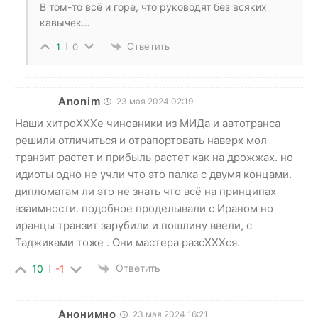
В том-то всё и горе, что руководят без всяких
кавычек…
Ответить
1
0
Anonim
23 мая 2024 02:19
Наши хитроХХХе чиновники из МИДа и автотранса
решили отличиться и отрапортовать наверх мол
транзит растет и прибыль растет как на дрожжах. но
идиоты одно не учли что это палка с двумя концами.
дипломатам ли это не знать что всё на принципах
взаимности. подобное проделывали с Ираном но
иранцы транзит зарубили и пошлину ввели, с
Таджиками тоже . Они мастера разсХХХся.
Ответить
10
-1
Анонимно
23 мая 2024 16:21