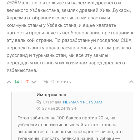
ÆØÅМало того что жыветы на землях древнего и
велыкого Узбекыстана, землях древней Хивы,Бухары,
Харезма отобранних советыскыми властямы
коммуныстамы у Узбекыстана, и ещье хватаеть
наглосты предьявляеть необоснованние претензыии к
эту велыкой страни. По разработаннуй госдепом США
перспектывногу плана расчлененыя, и потом развало
руссланд и туркманыстан, ми все эту землы
передадым истынным их хозяинам народ древнего
Узбекыстана.
Ответить
14
-7
Империя зла
Ответ для
NEYMANN POTSDAM
23 мая 2024 19:34
Готов забиться на 100 баксов против 20-и, на
узбекских оппозиционных сайтах этот тролль
выражается с точностью наоборот — пишет, что
туркмены, дескать, великая нация, а узбеки —