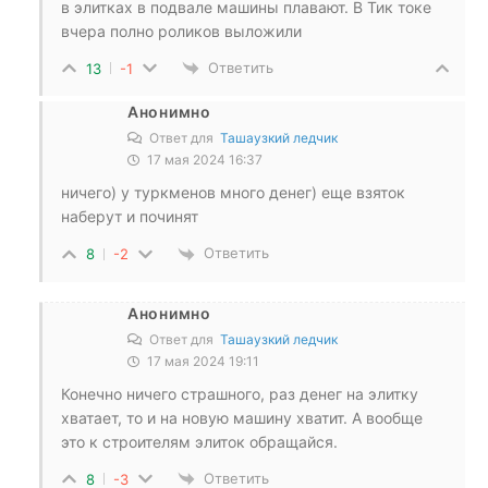
в элитках в подвале машины плавают. В Тик токе
вчера полно роликов выложили
Ответить
13
-1
Анонимно
Ответ для
Ташаузкий ледчик
17 мая 2024 16:37
ничего) у туркменов много денег) еще взяток
наберут и починят
Ответить
8
-2
Анонимно
Ответ для
Ташаузкий ледчик
17 мая 2024 19:11
Конечно ничего страшного, раз денег на элитку
хватает, то и на новую машину хватит. А вообще
это к строителям элиток обращайся.
Ответить
8
-3