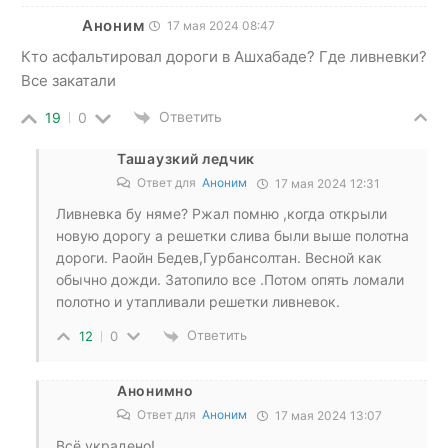
Аноним
17 мая 2024 08:47
Кто асфальтировал дороги в Ашхабаде? Где ливневки?
Все закатали
Ответить
19
0
Ташаузкий ледчик
Ответ для
Аноним
17 мая 2024 12:31
Ливневка бу няме? Ржал помню ,когда открыли
новую дорогу а решетки слива были выше полотна
дороги. Раойн Бедев,Гурбансолтан. Весной как
обычно дожди. Затопило все .Потом опять ломали
полотно и утапливали решетки ливневок.
Ответить
12
0
Анонимно
Ответ для
Аноним
17 мая 2024 13:07
Всё украдено!