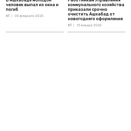
В Ашхабаде молодой
Работникам Управления
человек выпал из окна и
коммунального хозяйства
погиб
приказали срочно
очистить Ашхабад от
ХТ
05 февраля 2025
новогоднего оформления
ХТ
13 января 2025