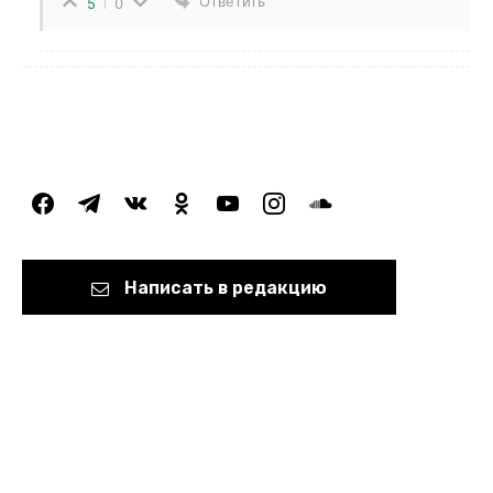
Ответить
5
0
facebook
telegram
vkontakte
odnoklassniki
youtube
instagram
soundcloud
Написать в редакцию