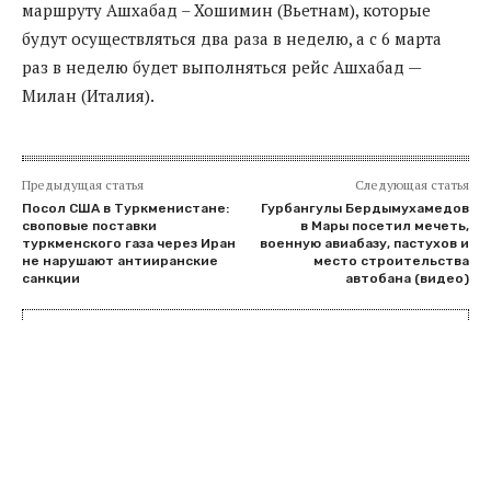
маршруту Ашхабад – Хошимин (Вьетнам), которые
будут осуществляться два раза в неделю, а с 6 марта
раз в неделю будет выполняться рейс Ашхабад —
Милан (Италия).
Предыдущая статья
Следующая статья
Посол США в Туркменистане:
Гурбангулы Бердымухамедов
своповые поставки
в Мары посетил мечеть,
туркменского газа через Иран
военную авиабазу, пастухов и
не нарушают антииранские
место строительства
санкции
автобана (видео)