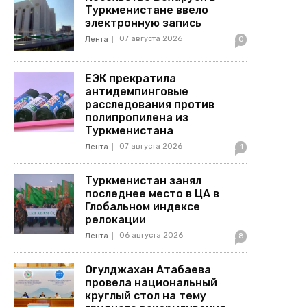
Туркменистане ввело
электронную запись
07 августа 2026
Лента
0
ЕЭК прекратила
антидемпинговые
расследования против
полипропилена из
Туркменистана
07 августа 2026
Лента
1
Туркменистан занял
последнее место в ЦА в
Глобальном индексе
релокации
06 августа 2026
Лента
8
Огулджахан Атабаева
провела национальный
круглый стол на тему