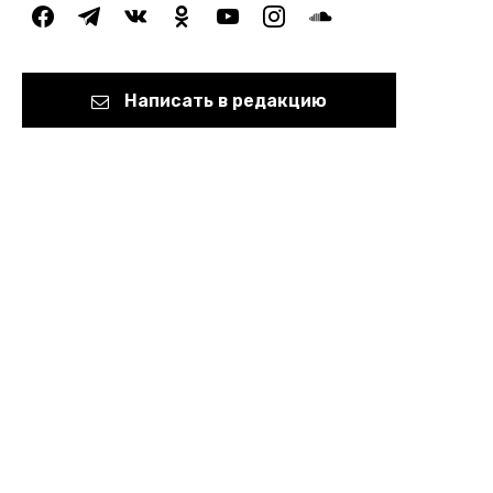
facebook
telegram
vkontakte
odnoklassniki
youtube
instagram
soundcloud
Написать в редакцию