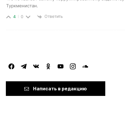
Туркменистан.
Ответить
4
0
facebook
telegram
vkontakte
odnoklassniki
youtube
instagram
soundcloud
Написать в редакцию