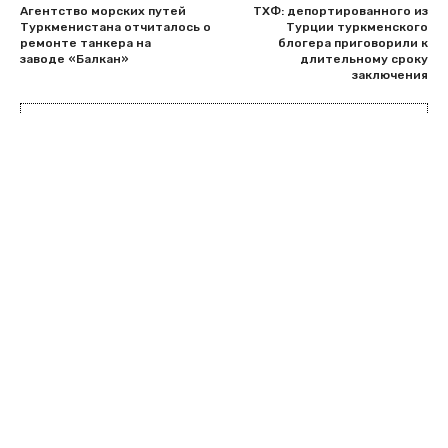
Агентство морских путей
ТХФ: депортированного из
Туркменистана отчиталось о
Турции туркменского
ремонте танкера на
блогера приговорили к
заводе «Балкан»
длительному сроку
заключения