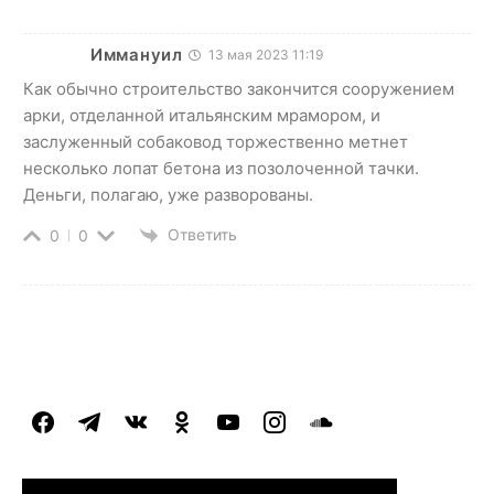
Иммануил
13 мая 2023 11:19
Как обычно строительство закончится сооружением
арки, отделанной итальянским мрамором, и
заслуженный собаковод торжественно метнет
несколько лопат бетона из позолоченной тачки.
Деньги, полагаю, уже разворованы.
Ответить
0
0
facebook
telegram
vkontakte
odnoklassniki
youtube
instagram
soundcloud