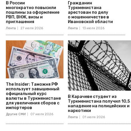
В России
Гражданин
многократно повысили
Туркменистана
пошлины за оформление
арестован по делу
РВП, ВНЖ, визы и
о мошенничестве в
приглашения
Ивановской области
Лента
27 июля 2026
Лента
13 июля 2026
The Insider: Таможня РФ
использует завышенный
официальный курс
В Карачеве студент из
валюты в Туркменистане
Туркменистана получил 10,5 
для увеличения сборов с
нападение на полицейских и
импортеров
наркотики
Другие СМИ
07 июля 2026
Лента
01 июля 2026