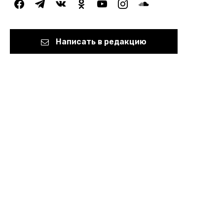
facebook
telegram
vkontakte
odnoklassniki
youtube
instagram
soundcloud
Написать в редакцию