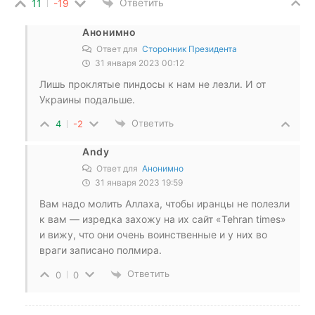
Ответить
11
-19
Анонимно
Ответ для
Сторонник Президента
31 января 2023 00:12
Лишь проклятые пиндосы к нам не лезли. И от
Украины подальше.
Ответить
4
-2
Andy
Ответ для
Анонимно
31 января 2023 19:59
Вам надо молить Аллаха, чтобы иранцы не полезли
к вам — изредка захожу на их сайт «Tehran times»
и вижу, что они очень воинственные и у них во
враги записано полмира.
Ответить
0
0