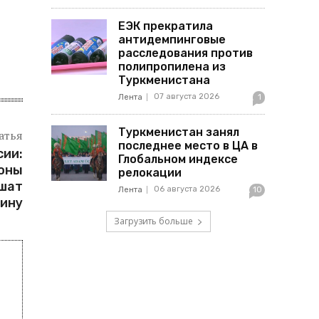
ЕЭК прекратила
антидемпинговые
расследования против
полипропилена из
Туркменистана
07 августа 2026
Лента
1
Туркменистан занял
атья
последнее место в ЦА в
сии:
Глобальном индексе
роны
релокации
ешат
06 августа 2026
Лента
10
дину
Загрузить больше