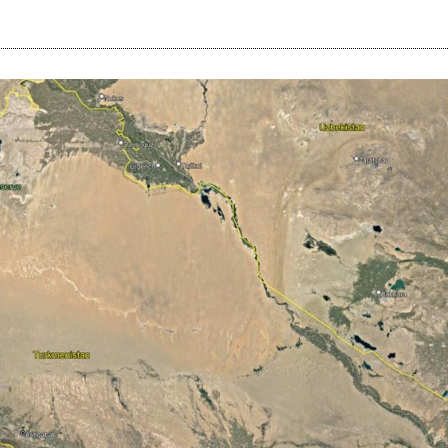
i
m
s
e
h
n
c
e