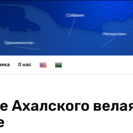
E
T
века
О нас
n
u
е Ахалского вела
g
r
е
l
k