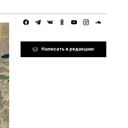
facebook
telegram
vkontakte
odnoklassniki
youtube
instagram
soundcloud
Написать в редакцию