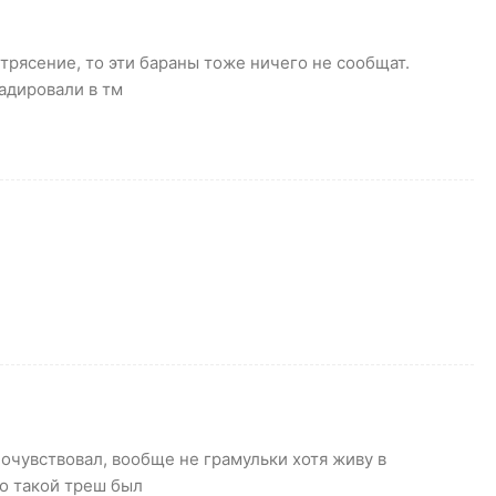
рясение, то эти бараны тоже ничего не сообщат.
адировали в тм
почувствовал, вообще не грамульки хотя живу в
но такой треш был