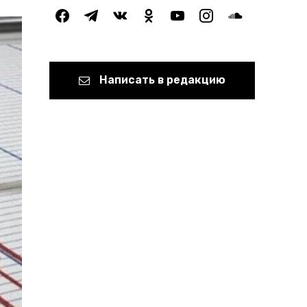
facebook
telegram
vkontakte
odnoklassniki
youtube
instagram
soundcloud
Написать в редакцию