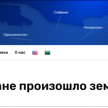
E
T
века
О нас
n
u
ане произошло зе
g
r
l
k