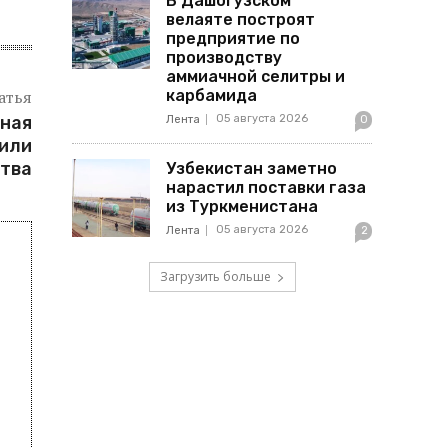
В Дашогузском
велаяте построят
предприятие по
производству
аммиачной селитры и
атья
карбамида
ная
05 августа 2026
Лента
0
дили
тва
Узбекистан заметно
нарастил поставки газа
из Туркменистана
05 августа 2026
Лента
2
Загрузить больше