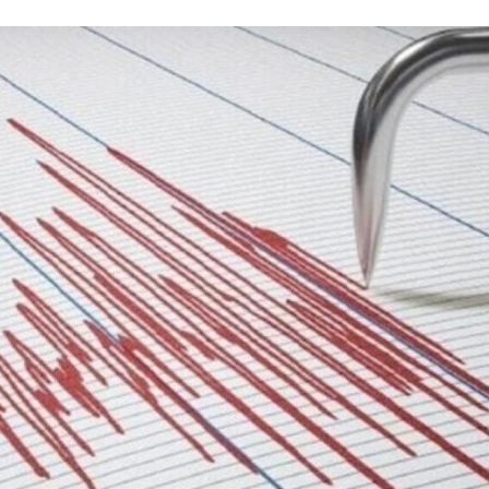
i
m
s
e
h
n
c
e