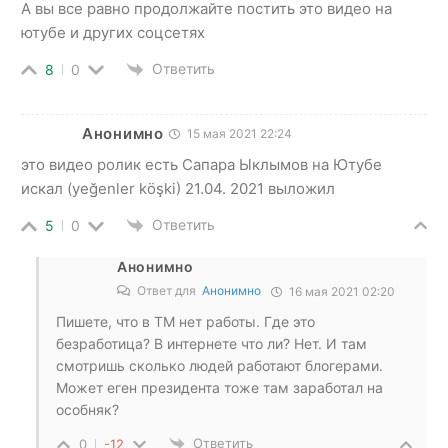
А вы все равно продолжайте постить это видео на
ютубе и других соцсетях
Ответить
8
0
Анонимно
15 мая 2021 22:24
это видео ролик есть Сапара Ыклымов на Ютубе
искал (yeğenler köşki) 21.04. 2021 выложил
Ответить
5
0
Анонимно
Ответ для
Анонимно
16 мая 2021 02:20
Пишете, что в ТМ нет работы. Где это
безработица? В интернете что ли? Нет. И там
смотришь сколько людей работают блогерами.
Может еген президента тоже там заработал на
особняк?
Ответить
0
-12