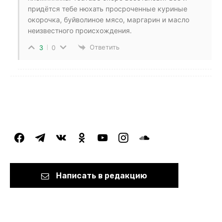
придётся тебе нюхать просроченные куриные
окорочка, буйволиное мясо, маргарин и масло
неизвестного происхождения.
Ответить
3
0
facebook
telegram
vkontakte
odnoklassniki
youtube
instagram
soundcloud
Написать в редакцию