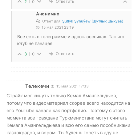
Ответить
2
0
Анонимно
Ответ для
Şutlyk Şyhuýew (Шутлык Шыхуев)
15 мая 2021 23:19
Все есть в телеграмме и одноклассниках. Так что
ютуб не панацея.
Ответить
3
0
Телекечи
15 мая 2021 17:33
Страйк мог кинуть только Кемал Амангельдыев,
потому что видеоматериал скорее всего находится на
его YouTube канале как портфолио. Поэтому с этого
момента все граждане Туркменистана могут считать
Кемала Амангельдыева и всю его семью пособниками
казнокрадов, и вором. Ты будешь гореть в аду не