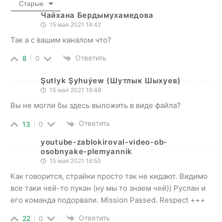
Старые
Чайхана Бердымухамедова
15 мая 2021 16:42
Так а с вашим каналом что?
Ответить
8
0
Şutlyk Şyhuýew (Шутлык Шыхуев)
15 мая 2021 16:48
Вы не могли бы здесь выложить в виде файла?
Ответить
13
0
youtube-zablokiroval-video-ob-
osobnyake-plemyannik
15 мая 2021 16:50
Как говорится, страйки просто так не кидают. Видимо
все таки чей-то пукан (ну мы то знаем чей)) Руслан и
его команда подорвали. Mission Passed. Respect +++
Ответить
22
0