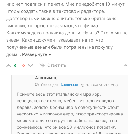
них нет подписи и печати. Мне понадобится 10 минут,
чтобы создать такие в текстовом редакторе.
Достоверными можно считать только британские
выписки, которые показывают, что фирма
Хаджимурадова получила деньги. На что? Этого мы не
знаем. Какой документ указывает на то, что
полученные деньги были потрачены на покупку
дома
…
Развернуть »
Ответить
8
-8
Анонимно
Ответ для
Анонимно
16 мая 2021 17:06
Поймите весь этот итальянский мрамор,
венецианское стекло, мебель из редких видов
дерева, золото, бронза идр в совокупности стоит
несколько миллионов евро, плюс транспортировка
моих материалов и ручная работа на заказ, я не
сомневаюсь, что он все 20 миллионов потратил.
Откуда у него такие огромные деньги? Вы видели