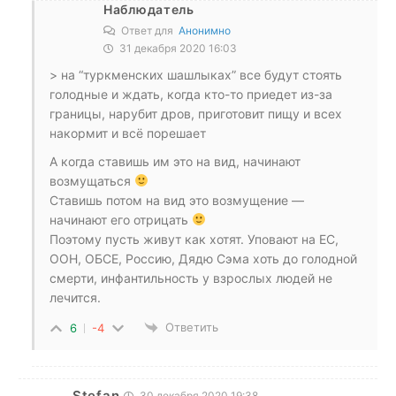
Наблюдатель
Ответ для
Анонимно
31 декабря 2020 16:03
> на “туркменских шашлыках” все будут стоять
голодные и ждать, когда кто-то приедет из-за
границы, нарубит дров, приготовит пищу и всех
накормит и всё порешает
А когда ставишь им это на вид, начинают
возмущаться
Ставишь потом на вид это возмущение —
начинают его отрицать
Поэтому пусть живут как хотят. Уповают на ЕС,
ООН, ОБСЕ, Россию, Дядю Сэма хоть до голодной
смерти, инфантильность у взрослых людей не
лечится.
Ответить
6
-4
Stefan
30 декабря 2020 19:38