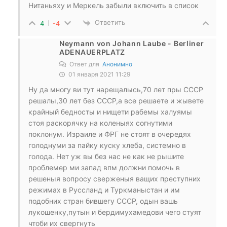
Нитаньяху и Меркель забыли включить в список
Ответить
4
-4
Neymann von Johann Laube - Berliner
ADENAUERPLATZ
Ответ для
Анонимно
01 января 2021 11:29
Ну да многу ви тут нарещалысь,70 лет пры СССР
решалы,30 лет без СССР,а все решаете и жывете
крайный бедносты и нищети рабемы халуямы
стоя раскорячку на коленыях согнутими
поклонум. Израиле и ФРГ не стоят в очередях
голоднуми за пайку куску хлеба, системно в
голода. Нет уж вы без нас не как не рышите
проблемер ми запад впм должни помочь в
решеныя вопросу сверженыя ващих преступних
режимах в Руссланд и Туркманыстан и им
подобних стран бившегу СССР, одын вашь
лукошенку,путын и бердимухамедови чего стуят
чтоби их свергнуть