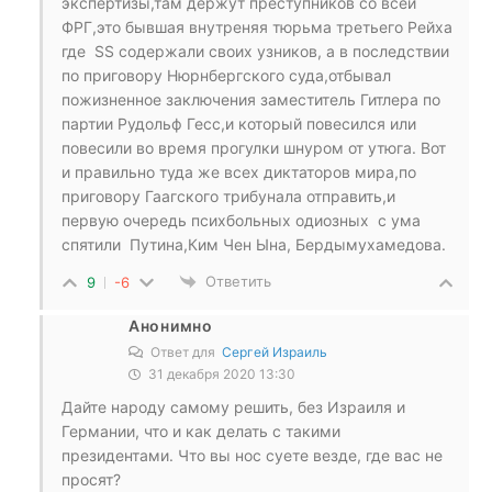
экспертизы,там держут преступников со всей
ФРГ,это бывшая внутреняя тюрьма третьего Рейха
где SS содержали своих узников, а в последствии
по приговору Нюрнбергского суда,отбывал
пожизненное заключения заместитель Гитлера по
партии Рудольф Гесс,и который повесился или
повесили во время прогулки шнуром от утюга. Вот
и правильно туда же всех диктаторов мира,по
приговору Гаагского трибунала отправить,и
первую очередь психбольных одиозных с ума
спятили Путина,Ким Чен Ына, Бердымухамедова.
Ответить
9
-6
Анонимно
Ответ для
Сергей Израиль
31 декабря 2020 13:30
Дайте народу самому решить, без Израиля и
Германии, что и как делать с такими
президентами. Что вы нос суете везде, где вас не
просят?