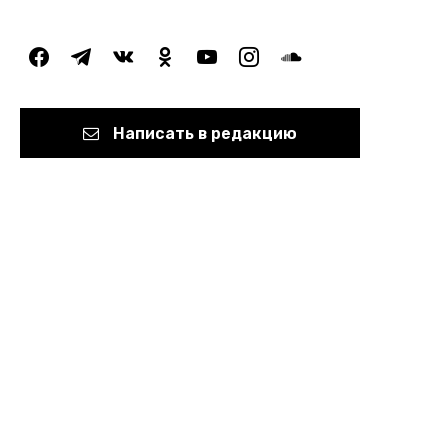
facebook
telegram
vkontakte
odnoklassniki
youtube
instagram
soundcloud
Написать в редакцию