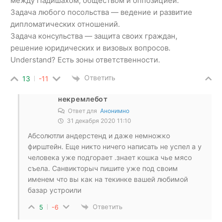
между Падишахом, обществом и оппозицией.
Задача любого посольства — ведение и развитие
дипломатических отношений.
Задача консульства — защита своих граждан,
решение юридических и визовых вопросов.
Understand? Есть зоны ответственности.
Ответить
13
-11
некремлебот
Ответ для
Анонимно
31 декабря 2020 11:10
Абсолютли андерстенд и даже немножко
фирштейн. Еще никто ничего написать не успел а у
человека уже подгорает .знает кошка чье мясо
съела. Санвикторыч пишите уже под своим
именем что вы как на текинке вашей любимой
базар устроили
Ответить
5
-6