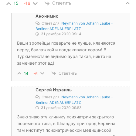
Ответить
15
-16
Анонимно
Ответ для
Neymann von Johann Laube -
Berliner ADENAUERPLATZ
31 декабря 2020 09:14
Ваши эропейцы поверьте не лучше, кланяются
перед баклажкой и поддакивают хором! В
Туркменистане видимо аура такая, никто не
замечает этот ад!
Ответить
14
-6
Сергей Израиль
Ответ для
Neymann von Johann Laube -
Berliner ADENAUERPLATZ
31 декабря 2020 09:53
Знаю знаю эту клинику психиатрии закрытого
тюремного типа, в Шпандау пригород Берлина,
там институт психиатрической медицинской