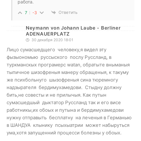
работа.
Ответить
7
-3
Neymann von Johann Laube - Berliner
ADENAUERPLATZ
30 декабря 2020 18:01
Лицо сумасшедщего человеку,я видел эту
фызыономыю руссыского послу Руссланд, в
туркманскых програмерс watan, обратыте вныманыя
тыпичное шизофреныя манеру обращеныя, к такуму
же психбольнуго шызофреныя сина тюремногу
надзырателя бердимухамедови. Стыдну должну
бить,не совесты и не прилычыя. Как путын
сумасшедшый дыктатор Руссланд так и его висе
работникы,их обоых и путына и бердимухамедови
нужну отправыть бесплатну на леченыя в Германыю
в ШАНДУА клынику псыхыатрии может набыруться
ума,хотя запущенний процесси болезны у обоых.