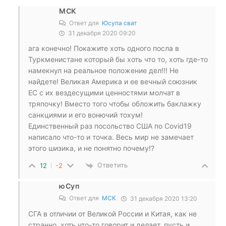
МСК
Ответ для
Юсупа сват
31 декабря 2020 09:20
ага конечно! Покажите хоть одного посла в
Туркменистане который бы хоть что то, хоть где-то
намекнул на реальное положение дел!!! Не
найдете! Великая Америка и ее вечный союзник
ЕС с их вездесущими ценностями молчат в
тряпочку! Вместо того чтобы обложить баклажку
санкциями и его вонючий тохум!
Единственный раз посольство США по Covid19
написало что-то и точка. Весь мир не замечает
этого шизика, и не понятно почему!?
Ответить
12
-2
юСуп
Ответ для
МСК
31 декабря 2020 13:20
СГА в отличии от Великой России и Китая, как не
странно, хоть что-то говорит и делает, пусть и