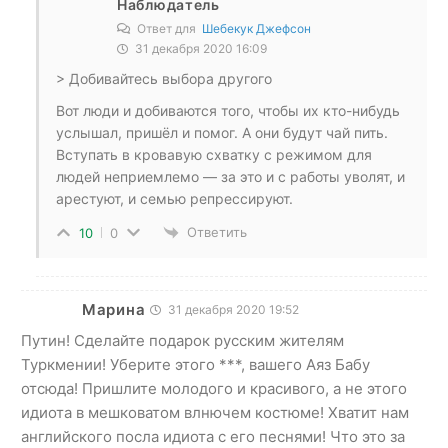
Наблюдатель
Ответ для
Шебекук Джефсон
31 декабря 2020 16:09
> Добивайтесь выбора другого
Вот люди и добиваются того, чтобы их кто-нибудь
услышал, пришёл и помог. А они будут чай пить.
Вступать в кровавую схватку с режимом для
людей неприемлемо — за это и с работы уволят, и
арестуют, и семью репрессируют.
Ответить
10
0
Марина
31 декабря 2020 19:52
Путин! Сделайте подарок русским жителям
Туркмении! Уберите этого ***, вашего Аяз Бабу
отсюда! Пришлите молодого и красивого, а не этого
идиота в мешковатом влнючем костюме! Хватит нам
английского посла идиота с его песнями! Что это за