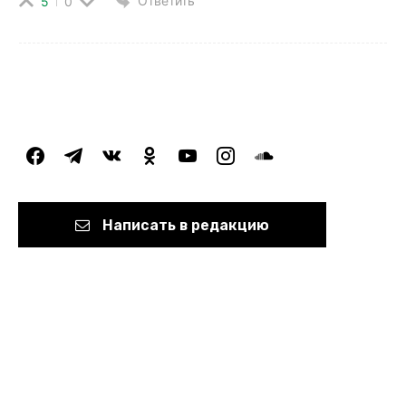
Ответить
5
0
facebook
telegram
vkontakte
odnoklassniki
youtube
instagram
soundcloud
Написать в редакцию