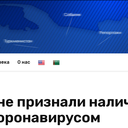
E
T
века
О нас
n
u
не признали нали
g
r
оронавирусом
l
k