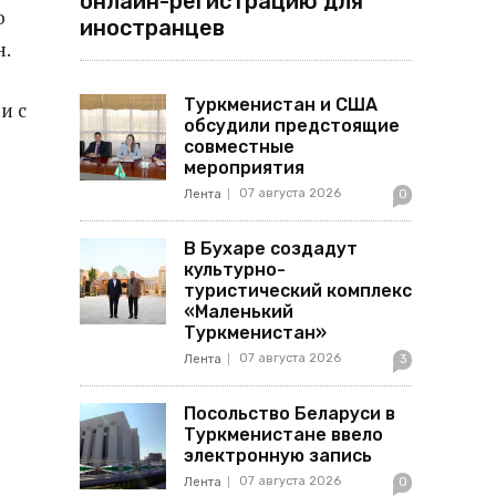
онлайн-регистрацию для
о
иностранцев
н.
Туркменистан и США
и с
обсудили предстоящие
совместные
мероприятия
07 августа 2026
Лента
0
В Бухаре создадут
культурно-
туристический комплекс
«Маленький
Туркменистан»
07 августа 2026
Лента
3
Посольство Беларуси в
Туркменистане ввело
электронную запись
07 августа 2026
Лента
0