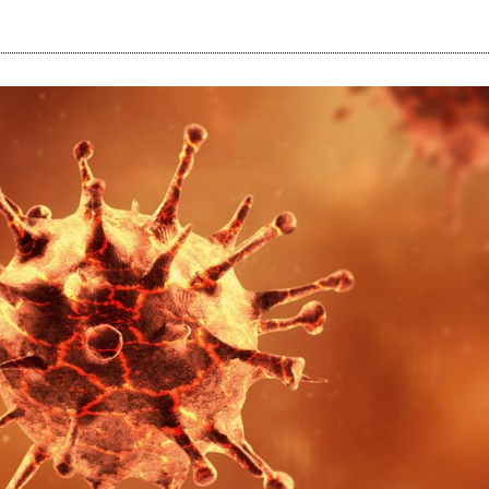
i
m
s
e
h
n
c
e