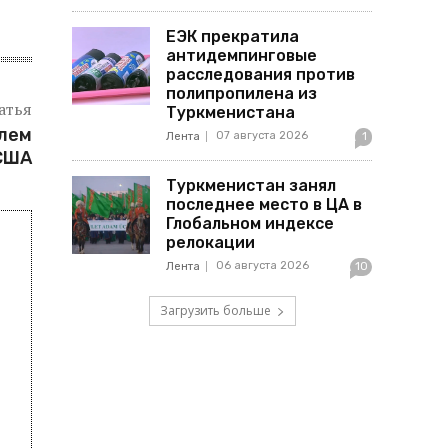
ЕЭК прекратила
антидемпинговые
расследования против
полипропилена из
атья
Туркменистана
елем
07 августа 2026
Лента
1
 США
Туркменистан занял
последнее место в ЦА в
Глобальном индексе
релокации
06 августа 2026
Лента
10
Загрузить больше