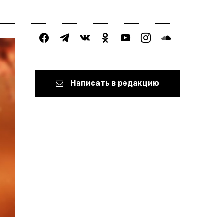
facebook
telegram
vkontakte
odnoklassniki
youtube
instagram
soundcloud
Написать в редакцию