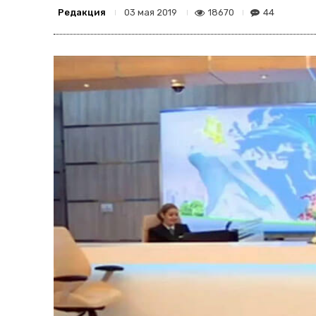
Редакция
18670
44
03 мая 2019