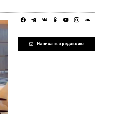
facebook
telegram
vkontakte
odnoklassniki
youtube
instagram
soundcloud
Написать в редакцию