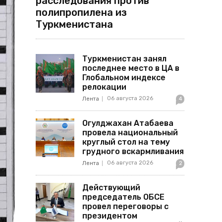
расследования против
полипропилена из
Туркменистана
Туркменистан занял
последнее место в ЦА в
Глобальном индексе
релокации
06 августа 2026
Лента
4
Огулджахан Атабаева
провела национальный
круглый стол на тему
грудного вскармливания
06 августа 2026
Лента
2
Действующий
председатель ОБСЕ
провел переговоры с
президентом