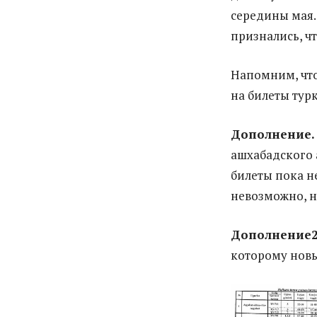
середины мая.
признались, чт
Напомним, что
на билеты тур
Дополнение.
ашхабадского 
билеты пока н
невозможно, н
Дополнение2
которому новы