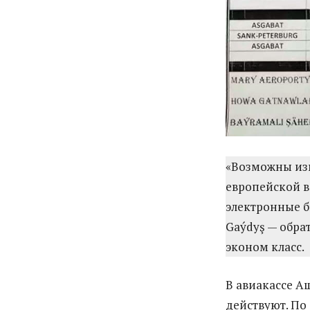
«Возможны изм
европейской в
электронные би
Gaýdyş — обрат
эконом класс.
В авиакассе А
действуют. По