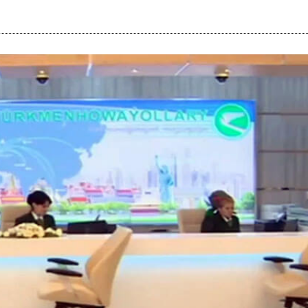
i
m
s
e
h
n
c
e