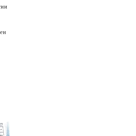
сии
ен