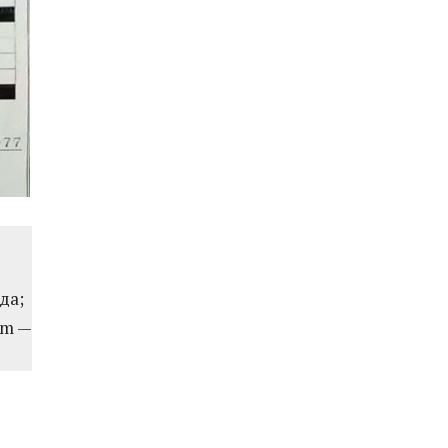
да;
om —