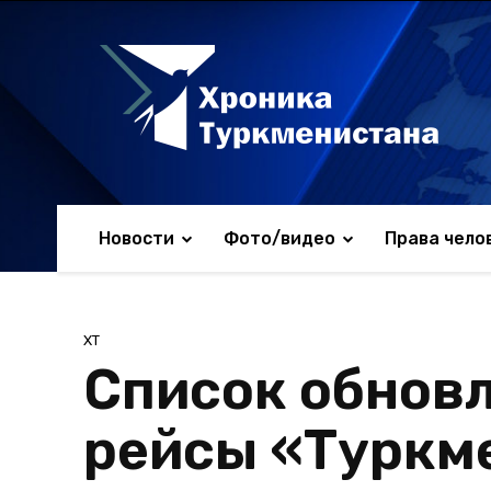
Новости
Фото/видео
Права чело
ХТ
Список обнов
рейсы «Туркм