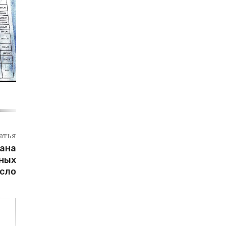
атья
ана
ных
есло