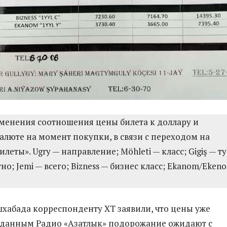
енения соотношения цены билета к доллару и
алюте на момент покупки, в связи с переходом на
леты». Ugry — направление; Möhleti — класс; Gigiş — ту
но; Jemi — всего; Bizness — бизнес класс; Ekanom/Eken
шхабада корреспонденту ХТ заявили, что цены уже
 данным Радио «Азатлык» подорожание ожидают с