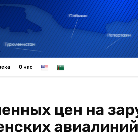
E
T
века
О нас
n
u
ленных цен на за
g
r
енских авиалиний
l
k