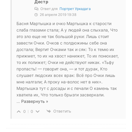
Дестр
Ответ для
Портрет Уркадага
26 апреля 2019 19:38
Басня Мартышка и очко Мартышка к старости
слаба глазами стала; А у людей она слыхала, Что
это зло еще не так большой руки: Лишь стоит
завести Очки. Очков с полдюжины себе она
достала; Вертит Очками так и сяк: То к темю их
прижмет, то их на хвост нанижет, То их понюхает,
то их полижет; Очки не действуют никак. «Тьфу
пропасть! — говорит она, — и тот дурак, Кто
слушает людских всех врак: Всё про Очки лишь
мне налгали; А проку на-волос нет в них».
Мартышка тут с досады и с печали О камень так
хватила их, Что только брызги засверкали.
…
Развернуть »
Ответить
0
0