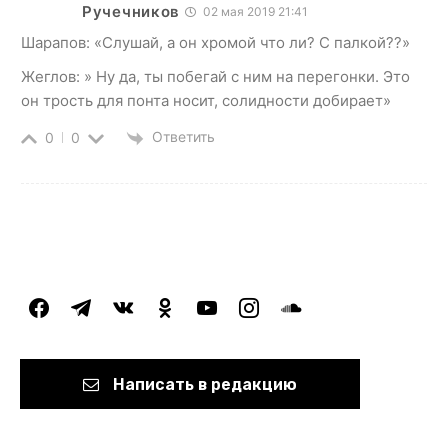
Ручечников
02 мая 2019 21:41
Шарапов: «Слушай, а он хромой что ли? С палкой??»
Жеглов: » Ну да, ты побегай с ним на перегонки. Это
он трость для понта носит, солидности добирает»
Ответить
0
0
facebook
telegram
vkontakte
odnoklassniki
youtube
instagram
soundcloud
Написать в редакцию