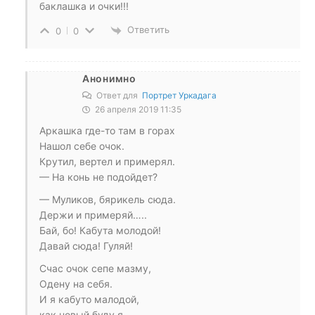
баклашка и очки!!!
Ответить
0
0
Анонимно
Ответ для
Портрет Уркадага
26 апреля 2019 11:35
Аркашка где-то там в горах
Нашол себе очок.
Крутил, вертел и примерял.
— На конь не подойдет?
— Муликов, бярикель сюда.
Держи и примеряй…..
Бай, бо! Кабута молодой!
Давай сюда! Гуляй!
Счас очок сепе мазму,
Одену на себя.
И я кабуто малодой,
как новый буду я.