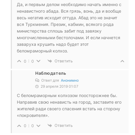
Да, и первым делом необходимо начать именно с
ненавистного абада. Вся грязь, вонь, да и вообще
весь негатив исходит оттуда. Абад это не значит
вся Туркмения. Презик, кабмин, всякого рода
министерства сплошь забит под завязку
многочисленными бестолочами. И если начнется
заваруха крушить надо будет этот
беломраморный колхоз.
Ответить
0
0
Наблюдатель
Ответ для
Анонимно
29 апреля 2019 01:07
С беломраморным колхозом поосторожнее бы.
Направив свою ненависть на город, заставите его
жителей ради своего спасения встать на сторону
«покровителя».
Ответить
0
0