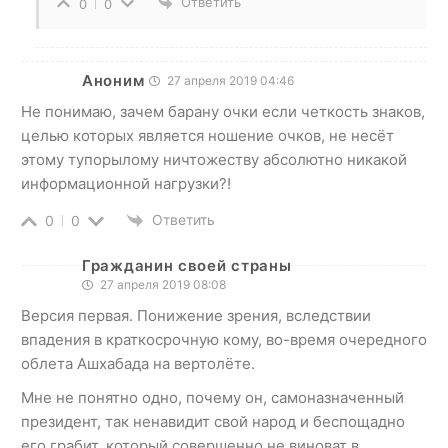
Ответить
0
0
Аноним
27 апреля 2019 04:46
Не понимаю, зачем барану очки если четкость знаков,
целью которых является ношение очков, не несёт
этому тупорылому ничтожеству абсолютно никакой
информационной нагрузки?!
Ответить
0
0
Гражданин своей страны
27 апреля 2019 08:08
Версия первая. Понижение зрения, вследствии
впадения в краткосрочную кому, во-время очередного
облета Ашхабада на вертолёте.
Мне не понятно одно, почему он, самоназначенный
президент, так ненавидит свой народ и беспощадно
его грабит, который совершенно не виноват в