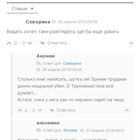
Старые
Северина
26 апреля 2019 09:38
Видать хочет таки разглядеть где бы ещё урвать
Ответить
0
0
Аноним
Ответ для
Северина
26 апреля 2019 09:46
Столько книг написать, шутка ли! Зрение трудами
денно-нощными убил. О Туркменистане всё
думает…
Кстати, очки у него как-то неровно сидят на лице.
Ответить
0
0
анонимно
Ответ для
Аноним
27 апреля 2019 08:51
без очков — тупой, в очках — еще тупее!