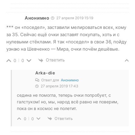
Анонимно
27 апреля 2019 15:19
*** он «поседел», заставили мелироваться всех, кому
за 35. Сейчас ещё очки заставят покупать, хоть и с
нулевыми стёклами. Я так «поседел» в свои 36, пойду
узнаю на Шевченко — Мира, очки почём дешёвые.
Ответить
0
0
Arka-die
Ответ для
Анонимно
27 апреля 2019 17:43
седина не помогла, теперь очки попробует, с
галстуком! но, мы, народ всё равно не поверим,
пока он в космос не полетит.
Ответить
0
0