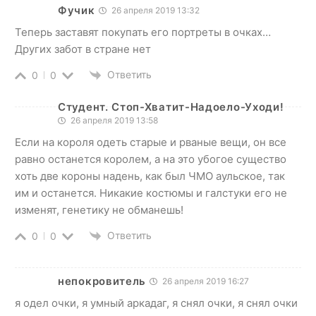
Фучик
26 апреля 2019 13:32
Теперь заставят покупать его портреты в очках…
Других забот в стране нет
Ответить
0
0
Студент. Стоп-Хватит-Надоело-Уходи!
26 апреля 2019 13:58
Если на короля одеть старые и рваные вещи, он все
равно останется королем, а на это убогое существо
хоть две короны надень, как был ЧМО аульское, так
им и останется. Никакие костюмы и галстуки его не
изменят, генетику не обманешь!
Ответить
0
0
непокровитель
26 апреля 2019 16:27
я одел очки, я умный аркадаг, я снял очки, я снял очки