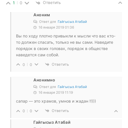
Ответить
1
0
Аноним
Ответ для
Гайгысыз Атабай
16 января 2019 01:36
Вы по ходу плотно привыкли к мысли что вас кто-
то должен спасать, только не вы сами. Наведите
порядок в своих головах, порядок в обществе
наведется сам собой.
Ответить
0
0
Анонимно
Ответ для
Гайгысыз Атабай
16 января 2019 11:19
сапар — это храмов, умнов и жадан !!)))
Ответить
0
0
Гайгысыз Атабай