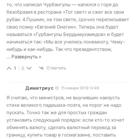
то, что написал Чурбангулы — напился с горя до
безобразия в ресторане «Тот свет» и сжег все свои
рубаи. 4.Пушкин, на том свете, срочно переписывает
свою поэму «Евгений Онегин». Теперь она будет
называться «Гурбангулы Бердымухамедов» и будет
начинаться так: «Мы все учились понемногу, Чему-
нибудь и как-нибудь. Так что президентством,
…
Развернуть »
Ответить
1
0
Димитриус
15 января 2019 12:49
Я считаю, что министров, не выучивших наизусть
стихи великого падишаха-поэта, на порог не надо
пускать. Точно так же для простых граждан
установить следующий порядок: если кто-то хочет
обменять валюту, сделать валютный перевод за
границу, купить товар в госмагазине, поставить