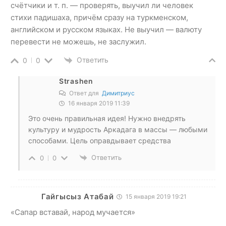
счётчики и т. п. — проверять, выучил ли человек
стихи падишаха, причём сразу на туркменском,
английском и русском языках. Не выучил — валюту
перевести не можешь, не заслужил.
Ответить
0
0
Strashen
Ответ для
Димитриус
16 января 2019 11:39
Это очень правильная идея! Нужно внедрять
культуру и мудрость Аркадага в массы — любыми
способами. Цель оправдывает средства
Ответить
0
0
Гайгысыз Атабай
15 января 2019 19:21
«Сапар вставай, народ мучается»