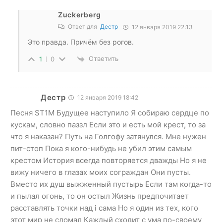
Zuckerberg
Ответ для
Дестр
12 января 2019 22:13
Это правда. Причём без рогов.
Ответить
1
0
Дестр
12 января 2019 18:42
Песня ST1M Будущее наступило Я собираю сердце по
кускам, словно паззл Если это и есть мой крест, то за
что я наказан? Путь на Голгофу затянулся. Мне нужен
пит-стоп Пока я кого-нибудь не убил этим самым
крестом История всегда повторяется дважды Но я не
вижу ничего в глазах моих сограждан Они пусты.
Вместо их душ выжженный пустырь Если там когда-то
и пылал огонь, то он остыл Жизнь предпочитает
расставлять точки над i сама Но я один из тех, кого
этот мир не сломал Каждый сходит с ума по-своему