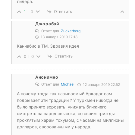
лидера.
Ответить
1
0
Джорабай
Ответ для
Zuckerberg
13 января 2019 17:18
Каннабис в ТМ. Здравия идея
Ответить
0
0
Анонимно
Ответ для
Michael
12 января 2019 22:52
А почему тогда так называемый Аркадаг сам
подрывает эти традиции ? У туркмен никогда не
было принято воровать, унижать ближнего,
смотреть на народ свысока, со своим трижды
проклятым харам тохумом, с часами на миллионы
долларов, сворованными у народа.