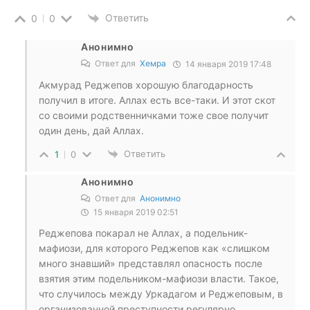
Ответить
0
0
Анонимно
Ответ для
Хемра
14 января 2019 17:48
Акмурад Реджепов хорошую благодарность
получил в итоге. Аллах есть все-таки. И этот скот
со своими родственничками тоже свое получит
один день, дай Аллах.
Ответить
1
0
Анонимно
Ответ для
Анонимно
15 января 2019 02:51
Реджепова покарал не Аллах, а подельник-
мафиози, для которого Реджепов как «слишком
много знавший» представлял опасность после
взятия этим подельником-мафиози власти. Такое,
что случилось между Уркадагом и Реджеповым, в
организованной преступности регулярно