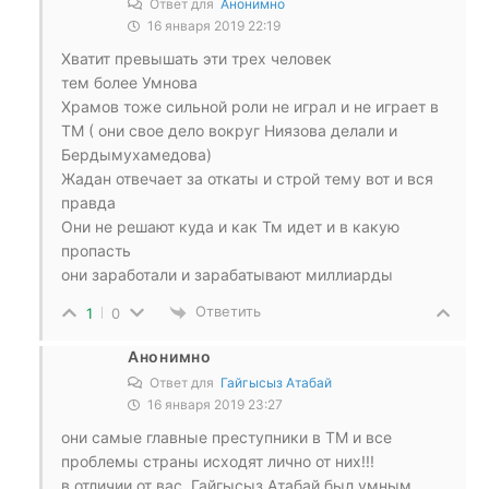
Ответ для
Анонимно
16 января 2019 22:19
Хватит превышать эти трех человек
тем более Умнова
Храмов тоже сильной роли не играл и не играет в
ТМ ( они свое дело вокруг Ниязова делали и
Бердымухамедова)
Жадан отвечает за откаты и строй тему вот и вся
правда
Они не решают куда и как Тм идет и в какую
пропасть
они заработали и зарабатывают миллиарды
Ответить
1
0
Анонимно
Ответ для
Гайгысыз Атабай
16 января 2019 23:27
они самые главные преступники в ТМ и все
проблемы страны исходят лично от них!!!
в отличии от вас, Гайгысыз Атабай был умным