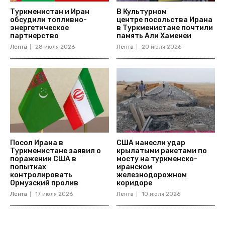
Туркменистан и Иран
В Культурном
обсудили топливно-
центре посольства Ирана
энергетическое
в Туркменистане почтили
партнерство
память Али Хаменеи
Лента
28 июля 2026
Лента
20 июля 2026
Посол Ирана в
США нанесли удар
Туркменистане заявил о
крылатыми ракетами по
поражении США в
мосту на туркменско-
попытках
иранском
контролировать
железнодорожном
Ормузский пролив
коридоре
Лента
17 июля 2026
Лента
10 июля 2026