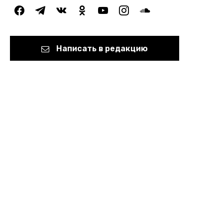
facebook
telegram
vkontakte
odnoklassniki
youtube
instagram
soundcloud
Написать в редакцию