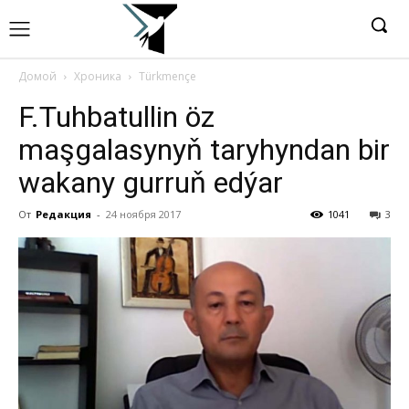
Домой
Хроника
Türkmençe
F.Tuhbatullin öz
maşgalasynyň taryhyndan bir
wakany gurruň edýar
От
Редакция
-
24 ноября 2017
1041
3