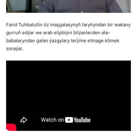
Farid Tuhbatullin öz maşgalasynyň taryhyndan bir wakany
gurruň edýar we arab elipbiýni bilýanlerden ata-
babalaryndan galan ýazgylary terjime etmage kömek
soraýar.