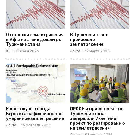
Отголоски землетрясения
В Туркменистане
в Афганистане дошли до
произошло
Туркменистана
землетрясение
ХТ
30 июня 2026
Лента
12 марта 2026
К востоку от города
ПРООН и правительство
Берекета зафиксировано
Туркменистана
умеренное землетрясение
завершили 7-летний
проект по реагированию
Лента
16 февраля 2026
на землетрясения
Лента
01 августа 2025