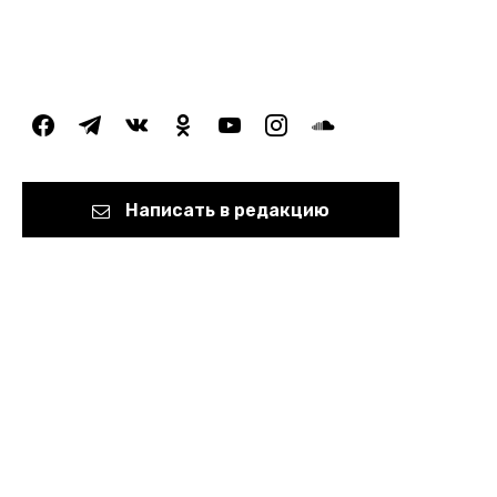
facebook
telegram
vkontakte
odnoklassniki
youtube
instagram
soundcloud
Написать в редакцию