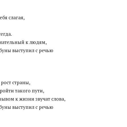
ебя слагая,
сегда.
мательный к людям,
буны выступил с речью
 рост страны,
ройти такого пути,
ывом к жизни звучат слова,
буны выступил с речью