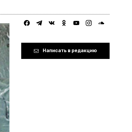
facebook
telegram
vkontakte
odnoklassniki
youtube
instagram
soundcloud
Написать в редакцию