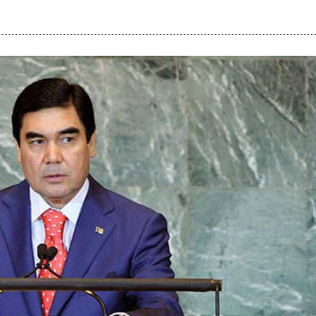
i
m
s
e
h
n
c
e