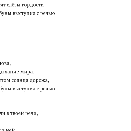
тят слёзы гордости –
буны выступил с речью
,
лова,
дыхание мира.
том солнца дорожа,
буны выступил с речью
и в твоей речи,
 в ней.