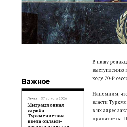
В нашу редак
выступлению п
ходе 70-й сес
Важное
Напомним, чт
Лента
07 августа 2026
власти Туркме
Миграционная
в их адрес за
служба
Туркменистана
принятое на 11
ввела онлайн-
регистрацию для