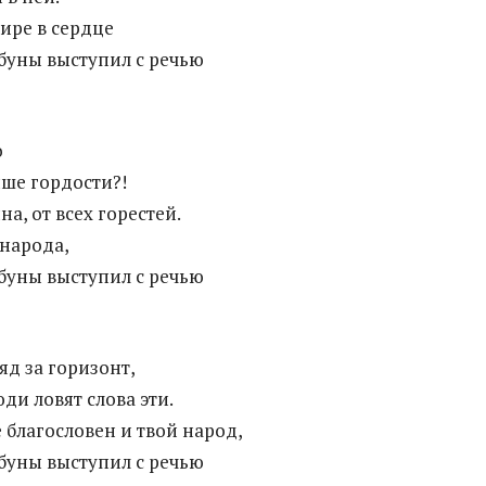
ире в сердце
буны выступил с речью
о
ше гордости?!
на, от всех горестей.
народа,
буны выступил с речью
яд за горизонт,
ди ловят слова эти.
 благословен и твой народ,
буны выступил с речью