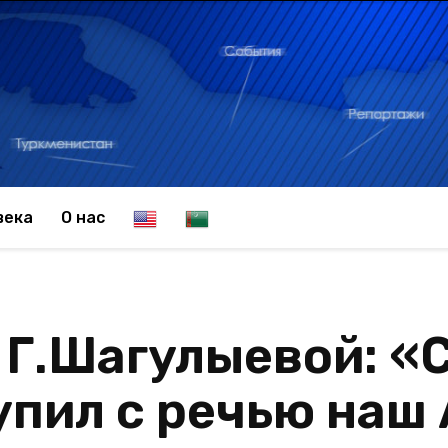
E
T
века
О нас
n
u
Г.Шагулыевой: «
g
r
пил с речью наш
l
k