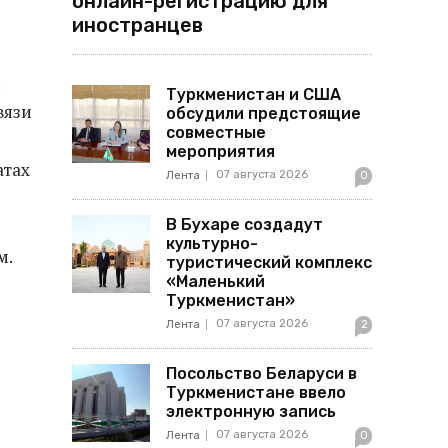
онлайн-регистрацию для
иностранцев
я
Туркменистан и США
вязи
обсудили предстоящие
совместные
мероприятия
атах
07 августа 2026
Лента
0
В Бухаре создадут
культурно-
м.
туристический комплекс
«Маленький
Туркменистан»
07 августа 2026
Лента
2
Посольство Беларуси в
Туркменистане ввело
электронную запись
07 августа 2026
Лента
0