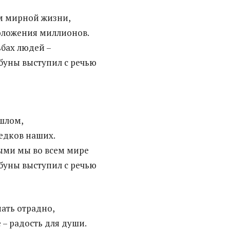
м мирной жизни,
оложения миллионов.
ьбах людей –
буны выступил с речью
шлом,
едков наших.
ыми мы во всем мире
буны выступил с речью
ать отрадно,
 – радость для души.