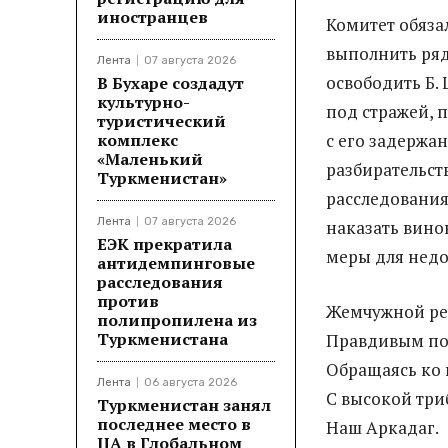
иностранцев
Комитет обяза
выполнить ряд
Лента
07 августа 2026
освободить Б.
В Бухаре создадут
культурно-
под стражей, 
туристический
комплекс
с его задержа
«Маленький
разбирательст
Туркменистан»
расследования
Лента
07 августа 2026
наказать вино
ЕЭК прекратила
меры для нед
антидемпинговые
расследования
против
Жемчужной рек
полипропилена из
Туркменистана
Правдивым по
Обращаясь ко 
Лента
06 августа 2026
С высокой три
Туркменистан занял
последнее место в
Наш Аркадаг.
ЦА в Глобальном