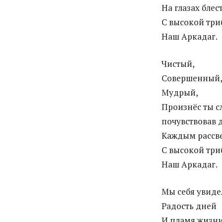
На глазах блес
С высокой три
Наш Аркадаг.
Чистый,
Совершенный
Мудрый,
Произнёс ты с
почувствовав 
Каждым рассве
С высокой три
Наш Аркадаг.
Мы себя увидел
Радость дней
И пламя жизни