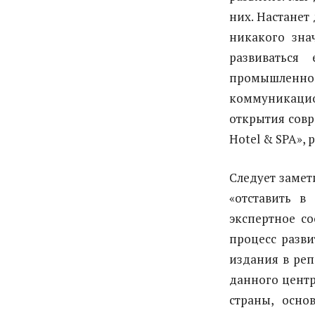
них. Настанет
никакого зна
развиваться
промышленно
коммуникаци
открытия совр
Hotel & SPA»,
Следует замет
«отставить в
экспертное с
процесс разв
издания в реп
данного цент
страны, осно