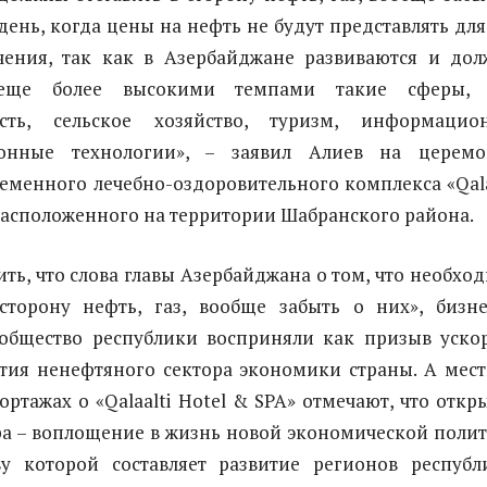
 день, когда цены на нефть не будут представлять для
чения, так как в Азербайджане развиваются и до
 еще более высокими темпами такие сферы, 
сть, сельское хозяйство, туризм, информацио
онные технологии», – заявил Алиев на церем
еменного лечебно-оздоровительного комплекса «Qala
 расположенного на территории Шабранского района.
ить, что слова главы Азербайджана о том, что необхо
 сторону нефть, газ, вообще забыть о них», бизн
ообщество республики восприняли как призыв уско
ития ненефтяного сектора экономики страны. А мес
ортажах о «Qalaalti Hotel & SPA» отмечают, что откр
ра – воплощение в жизнь новой экономической поли
ву которой составляет развитие регионов республ