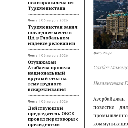
полипропилена из
Туркменистана
Лента
06 августа 2026
Туркменистан занял
последнее место в
ЦА в Глобальном
индексе релокации
Фото RFE/RL
Лента
06 августа 2026
Огулджахан
Сохбет Мамед
Атабаева провела
национальный
круглый стол на
Независимая Г
тему грудного
вскармливания
Азербайджан
Лента
06 августа 2026
повестке дн
Действующий
председатель ОБСЕ
промышленнос
провел переговоры с
коммуникацио
президентом