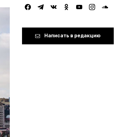
facebook
telegram
vkontakte
odnoklassniki
youtube
instagram
soundcloud
Написать в редакцию