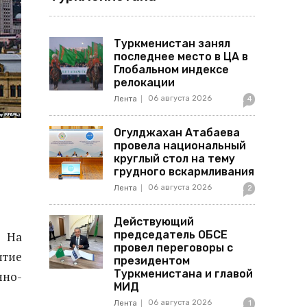
Туркменистан занял
последнее место в ЦА в
Глобальном индексе
релокации
06 августа 2026
Лента
4
Огулджахан Атабаева
провела национальный
круглый стол на тему
грудного вскармливания
06 августа 2026
Лента
2
Действующий
председатель ОБСЕ
. На
провел переговоры с
итие
президентом
Туркменистана и главой
нно-
МИД
06 августа 2026
Лента
1