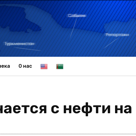
E
T
века
О нас
n
u
ается с нефти на
g
r
l
k