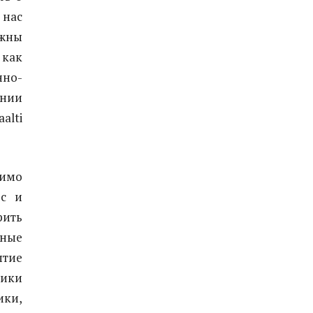
 нас
лжны
как
нно-
онии
alti
димо
ес и
рить
тные
ытие
тики
ики,