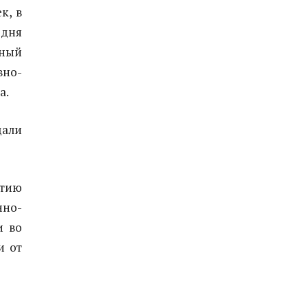
к, в
одня
дный
вно-
а.
дали
тию
но-
и во
и от