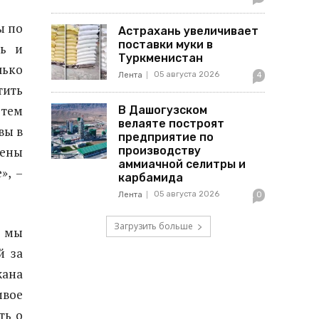
ы по
Астрахань увеличивает
поставки муки в
ть и
Туркменистан
лько
05 августа 2026
Лента
4
тить
 тем
В Дашогузском
велаяте построят
вы в
предприятие по
Цены
производству
аммиачной селитры и
», –
карбамида
05 августа 2026
Лента
0
Загрузить больше
, мы
й за
жана
ивое
ть о