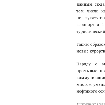
данным, сюда 
том числе и
пользуются та
аэропорт и ф
туристический
Таким образом
новые курортн
Наряду с э
промышленн
коммуникацио
многом умень
нефтяного сек
Источник:
Неза