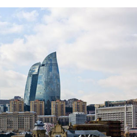
i
m
s
e
h
n
c
e