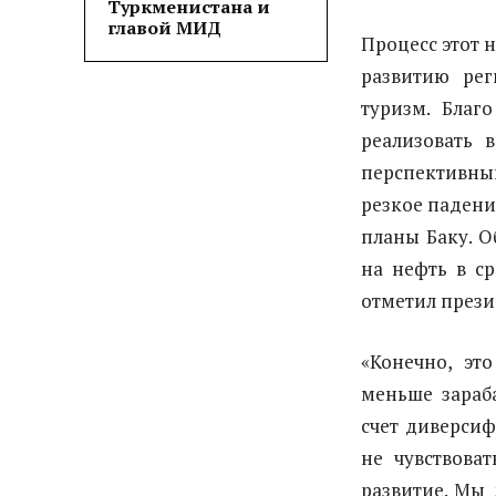
Туркменистана и
главой МИД
Процесс этот 
развитию ре
туризм. Благ
реализовать 
перспективный
резкое падени
планы Баку. О
на нефть в с
отметил прези
«Конечно, эт
меньше зараб
счет диверси
не чувствова
развитие. Мы 