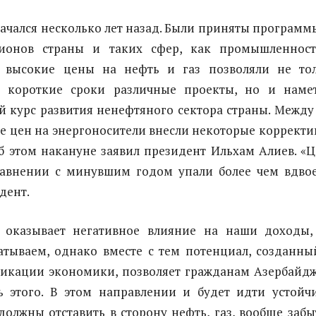
начался несколько лет назад. Были приняты программ
гионов страны и таких сфер, как промышленнос
о высокие цены на нефть и газ позволяли не то
в короткие сроки различные проекты, но и наме
 курс развития ненефтяного сектора страны. Между
е цен на энергоносители внесли некоторые корректи
б этом накануне заявил президент Ильхам Алиев. «
равнении с минувшим годом упали более чем вдвое
дент.
о оказывает негативное влияние на наши доходы
атываем, однако вместе с тем потенциал, созданны
фикации экономики, позволяет гражданам Азербайд
ть этого. В этом направлении и будет идти устойч
должны отставить в сторону нефть, газ, вообще забы