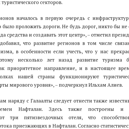
 туристического секторов.
гионов началось в первую очередь с инфраструкту
о было проложить дороги. Не будь дорог, никто бы не 
а средства и создавать этот центр», – отметил презид
добавил, что развитие регионов в том числе связа
изма, в особенности если учесть, что у нас прекра
оэтому несколько лет назад развитие туризма 
ак приоритетное направление, и в настоящее вре
голках нашей страны функционируют туристиче
рты мирового уровня», – подчеркнул Ильхам Алиев.
ам наряду с Галаалты следует отнести также известн
времен Нафталан. Здесь также построены и 
ют три пятизвездочных отеля, что способство
тока приезжающих в Нафталан. Согласно статистиче