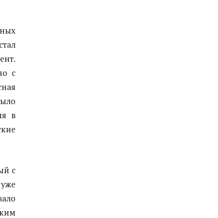
рных
стал
ент.
но с
сная
было
мя в
ские
ый с
уже
вало
ским