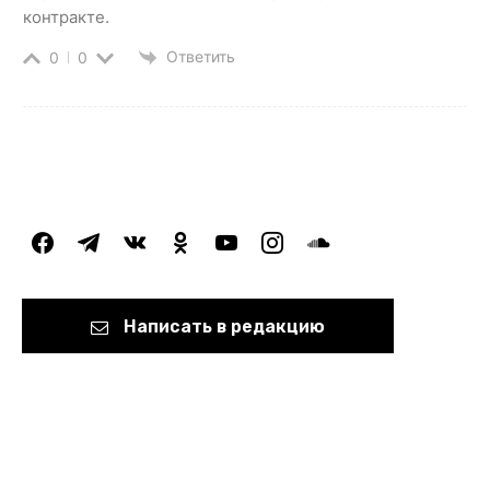
контракте.
Ответить
0
0
facebook
telegram
vkontakte
odnoklassniki
youtube
instagram
soundcloud
Написать в редакцию