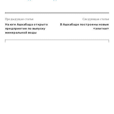
Предыдущая статья
Следующая статья
На юге Ашхабада открыто
В Ашхабаде построены новые
предприятие по выпуску
«элитки»
минеральной воды