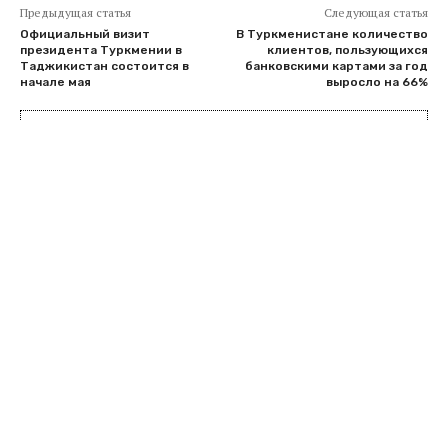
Предыдущая статья
Следующая статья
Официальный визит
В Туркменистане количество
президента Туркмении в
клиентов, пользующихся
Таджикистан состоится в
банковскими картами за год
начале мая
выросло на 66%