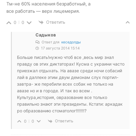
Тм-не 60% населения безработный, а
все работать — верх лицемерия.
Ответить
0
0
Садыков
Ответ для
кеседолды
17 августа 2014 15:14
Больше писать!нужно чтоб все ,весь мир знал
правду ов этих диктаторах! Кусма с украини часто
приезжал отдыхать. На авазе среди ночи собасий
лай в даллеке этим двум демонам слух портил-
завтра- же перебили всех собак не только на
авазе но и в городе. И так во всем .
Культура,история, овразование все только
правильно знают эти президенты. Кстати: аркадак
ро образованию стоматолог!!!!!!!?
Ответить
0
0