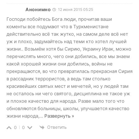
Анонимно
12 июня 2015 05:25
Господи побойтесь Бога люди, прочитав ваши
коменты все подумают что в Туркменистане
действительно всё так жутко, на самом деле всё нет
уж и плохо, задумайтесь над теми кто хотел лучшей
жизни.. Возьмём хотя бы Сирию, Украину Ирак, можно
перечислять много, чего они добились, все мы знаем
какой хорошей жизни они добились, войны не
прекращаются, во что превратилась прекрасная Сирия
в рассадник террористов, а ведь там столько
красивейших святых мест и мечетей, но у людей там
не осталось ни чего святого, дисциплина не такое уж
и плохое качество для народа. Разве мало того что
обновляются больницы, школы, улучшается качество
жизни народа,
…
Развернуть »
Ответить
0
0