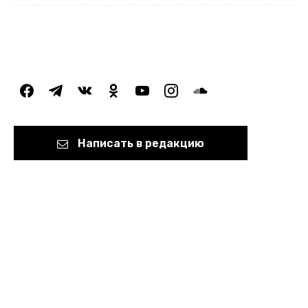
facebook
telegram
vkontakte
odnoklassniki
youtube
instagram
soundcloud
Написать в редакцию