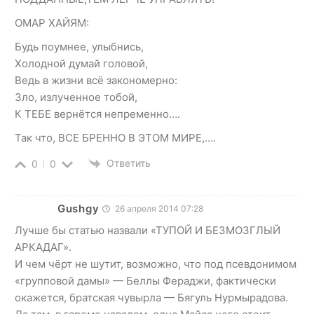
ОМАР ХАЙЯМ:
Будь поумнее, улыбнись,
Холодной думай головой,
Ведь в жизни всё закономерно:
Зло, излученное тобой,
К ТЕБЕ вернётся непременно….
Так что, ВСЕ БРЕННО В ЭТОМ МИРЕ,….
Ответить
0
0
Gushgy
26 апреля 2014 07:28
Лучше бы статью назвали «ТУПОЙ И БЕЗМОЗГЛЫЙ
АРКАДАГ».
И чем чёрт не шутит, возможно, что под псевдонимом
«групповой дамы» — Беллы Фераджи, фактически
окажется, братская чувырла — Бягуль Нурмырадова.