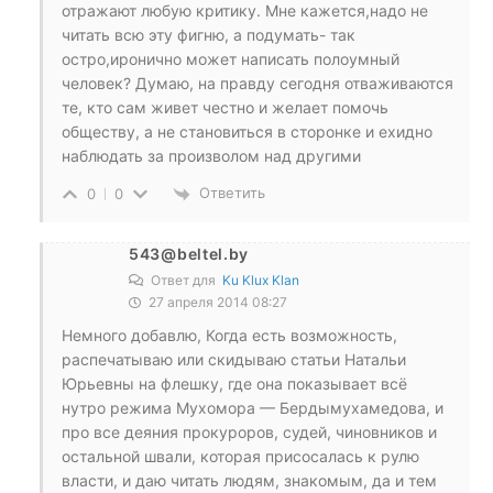
отражают любую критику. Мне кажется,надо не
читать всю эту фигню, а подумать- так
остро,иронично может написать полоумный
человек? Думаю, на правду сегодня отваживаются
те, кто сам живет честно и желает помочь
обществу, а не становиться в сторонке и ехидно
наблюдать за произволом над другими
Ответить
0
0
543@beltel.by
Ответ для
Ku Klux Klan
27 апреля 2014 08:27
Немного добавлю, Когда есть возможность,
распечатываю или скидываю статьи Натальи
Юрьевны на флешку, где она показывает всё
нутро режима Мухомора — Бердымухамедова, и
про все деяния прокуроров, судей, чиновников и
остальной швали, которая присосалась к рулю
власти, и даю читать людям, знакомым, да и тем