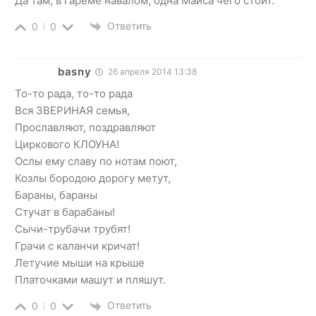
Да там, в гареме навалом, одна Майса чего стоит.
Ответить
0
0
basny
26 апреля 2014 13:38
То-то рада, то-то рада
Вся ЗВЕРИНАЯ семья,
Прославляют, поздравляют
Циркового КЛОУНА!
Ослы ему славу по нотам поют,
Козлы бородою дорогу метут,
Бараны, бараны
Стучат в барабаны!
Сычи-трубачи трубят!
Грачи с каланчи кричат!
Летучие мыши на крыше
Платочками машут и пляшут.
Ответить
0
0