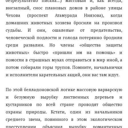
безрезультатно писала…) массовый и, как всегда,
внезапный, снос плановых домов в районе улицы
Чехова (проспект Атамурада Ниязова), когда
домашних животных хозяева бросили на произвол
судьбы. И они, ошалелые от предательства,
человеческой подлости и голода потерянно бродили
среди развалин. Но члены «общества защиты
животных» быстро «пришли им на помощь» и
помогли в страшных муках отправиться в мир иной, а
потом собирали горы трупов. Помните, начальнички
и исполнители карательных акций, они вас там ждут.
По этой белладоновской логике массовую варварскую
и безумную вырубку лиственных деревьев и
кустарников по всей стране проводят общество
охраны природы. Кстати, один из начальников
среднего звена, повинного в этом экологическом
преступлении объяснил вырубку романтичных