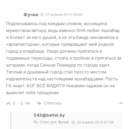
Фучик
27 апреля 2014 09:44
Подписываюсь под каждым словом, восхищена
мужеством автора, ведь именно ОНА любит Ашхабад
и болеет за него душой, а не эта банда чиновников и
«архитекторов», которые превращают мой родной
город в кладбище. Люди должны прятаться в
подземные переходы, стоять а пробках и прятаться за
шторами, когда Синьор Помидор по городу едет.
Теплый и душевный город стал просто местом
издевательств над настоящими ашхабадцами. Пусть
ГБ знает: БОГ ВСЁ ВИДИТ!!! Никаким хаджем он не
вымолит себе прощения.
Ответить
0
0
543@beltel.by
Ответ для
Фучик
29 апреля 2014 07:48