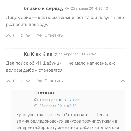
близко к сердцу
25 апреля 2014 20:40
Лицемерие — как норма жизни, вот такой лозунг надо
развесить повсюду.
Ответить
0
0
Ku Klux Klan
25 апреля 2014 22:42
Дал поиск об «Н.Шабунц» — не мало написана, аж
волосы дыбом становятся.
Ответить
0
0
Светлана
Ответ для
Ku Klux Klan
26 апреля 2014 08:50
Ку-клукс-клан- конечно? становятся… Целая
армия белладоновских евнухов торчит сутками в
интернете.Зарплату же надо отрабатывать,так они