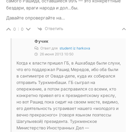
самого Рашида, оставшиеся 99% — это конкреттные
бездари, враги народа и дол…бы.
Давайте опровергайте на…
Ответить
0
0
Фучик
Ответ для
student iz harkova
26 июня 2013 10:50
Когда к власти пришел ГБ, в Ашхабаде были слухи,
что его поддержал Рашид Мередов, ибо оба были
в сантиметре от Овада-депе, куда их собирался
отправить Туркменбаши. ГБ сыграл на
опережение, а потом расправился со всеми, кто
конкретно привел его к президентскому креслу,
но вот Рашид пока сидит на своем месте, видимо,
его деятельность устраивает нашего «молодого и
вечно прекрасного» (говоря языком поэтессы
Шагулыевой) президента. Туркменское
Министерство Иностранных Дел —