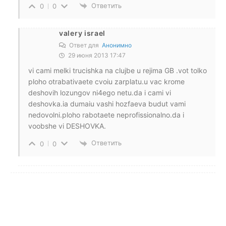
Ответить
0
0
valery israel
Ответ для
Анонимно
29 июня 2013 17:47
vi cami melki trucishka na clujbe u rejima GB .vot tolko
ploho otrabativaete cvoiu zarplatu.u vac krome
deshovih lozungov ni4ego netu.da i cami vi
deshovka.ia dumaiu vashi hozfaeva budut vami
nedovolni.ploho rabotaete neprofissionalno.da i
voobshe vi DESHOVKA.
Ответить
0
0