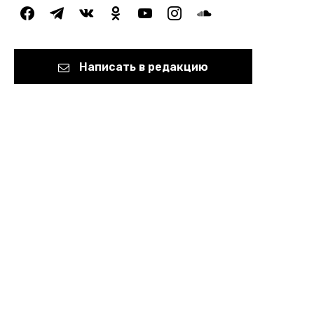
facebook
telegram
vkontakte
odnoklassniki
youtube
instagram
soundcloud
Написать в редакцию