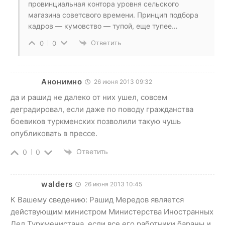
провинциальная контора уровня сельского
магазина советсвого времени. Принцип подбора
кадров — кумовство — тупой, еще тупее…
Ответить
0
0
Анонимно
26 июня 2013 09:32
да и рашид не далеко от них ушел, совсем
деградировал, если даже по поводу гражданства
боевиков туркменских позволили такую чушь
опубликовать в прессе.
Ответить
0
0
walders
26 июня 2013 10:45
К Вашему сведению: Рашид Мередов является
действующим министром Министерства Иностранных
Дел Туркменистана, если все его работники бараны и