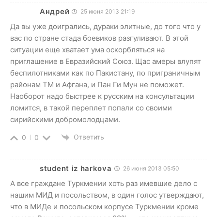
Андрей
25 июня 2013 21:19
Да вы уже доигрались, дураки элитные, до того что у
вас по стране стада боевиков разгуливают. В этой
ситуации еще хватает ума оскорбляться на
приглашение в Евразийский Союз. Щас амеры влупят
беспилотниками как по Пакистану, по приграничным
районам ТМ и Афгана, и Пан Ги Мун не поможет.
Наоборот надо быстрее к русским на консультации
ломится, в такой переплет попали со своими
сирийскими добромолодцами.
Ответить
0
0
student iz harkova
26 июня 2013 05:50
А все граждане Туркмении хоть раз имевшие дело с
нашим МИД и посольством, в один голос утверждают,
что в МИДе и посольском корпусе Туркмении кроме