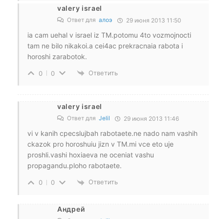
valery israel
Ответ для
алоэ
29 июня 2013 11:50
ia cam uehal v israel iz TM.potomu 4to vozmojnocti
tam ne bilo nikakoi.a cei4ac prekracnaia rabota i
horoshi zarabotok.
Ответить
0
0
valery israel
Ответ для
Jelil
29 июня 2013 11:46
vi v kanih cpecslujbah rabotaete.ne nado nam vashih
ckazok pro horoshuiu jizn v TM.mi vce eto uje
proshli.vashi hoxiaeva ne oceniat vashu
propagandu.ploho rabotaete.
Ответить
0
0
Андрей