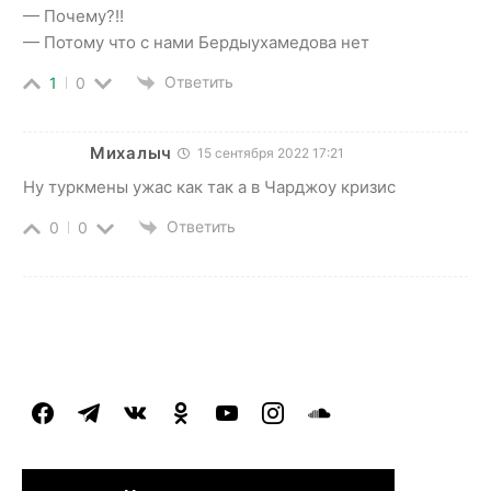
— Почему?!!
— Потому что с нами Бердыухамедова нет
Ответить
1
0
Михалыч
15 сентября 2022 17:21
Ну туркмены ужас как так а в Чарджоу кризис
Ответить
0
0
facebook
telegram
vkontakte
odnoklassniki
youtube
instagram
soundcloud