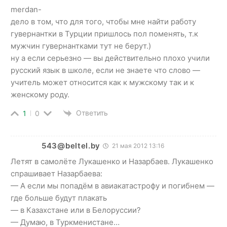
merdan-
дело в том, что для того, чтобы мне найти работу
гувернантки в Турции пришлось пол поменять, т.к
мужчин гувернантками тут не берут.)
ну а если серьезно — вы действительно плохо учили
русский язык в школе, если не знаете что слово —
учитель может относится как к мужскому так и к
женскому роду.
Ответить
1
0
543@beltel.by
21 мая 2012 13:16
Летят в самолёте Лукашенко и Назарбаев. Лукашенко
спрашивает Назарбаева:
— А если мы попадём в авиакатастрофу и погибнем —
где больше будут плакать
— в Казахстане или в Белоруссии?
— Думаю, в Туркменистане…