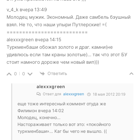
v_4_k вчера 13:49
Молодец мужик. Экономный. Даже самбель бэушный
взял. Не то, что наши упыри Путлерские! =(
==========================
alexxxgreen вчера 14:15
Туркменбаши обожал золото и драг. камни(не
удивлюсь если там краны золотые)… так что этот БУ
стоит намного дороже чем новый вип)))
Ответить
0
0
alexxxgreen
Ответ для
alexxxgreen
18 мая 2012 20:19
еще тоже интересный коммент отуда же
Филимон вчера 14:02
Молодец, конечно…
Настораживает только вот это: «покойного
туркменбаши»… Каг бы чего не вышло. ((