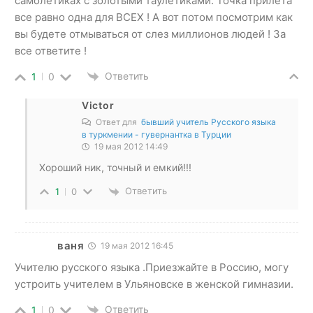
самолетиках с золотыми таулетиками. Точка прилета
все равно одна для ВСЕХ ! А вот потом посмотрим как
вы будете отмываться от слез миллионов людей ! За
все ответите !
Ответить
1
0
Victor
Ответ для
бывший учитель Русского языка
в туркмении - гувернантка в Турции
19 мая 2012 14:49
Хороший ник, точный и емкий!!!
Ответить
1
0
ваня
19 мая 2012 16:45
Учителю русского языка .Приезжайте в Россию, могу
устроить учителем в Ульяновске в женской гимназии.
Ответить
1
0