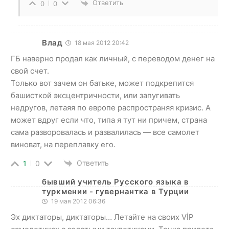
Ответить
0
0
Влад
18 мая 2012 20:42
ГБ наверно продал как личный, с переводом денег на
свой счет.
Только вот зачем он батьке, может подкрепится
башисткой эксцентричности, или запугивать
недругов, летаяя по европе распространяя кризис. А
может вдруг если что, типа я тут ни причем, страна
сама разворовалась и развалилась — все самолет
виноват, на переплавку его.
Ответить
1
0
бывший учитель Русского языка в
туркмении - гувернантка в Турции
19 мая 2012 06:36
Эх диктаторы, диктаторы… Летайте на своих VİP