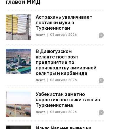
главой МИД
Астрахань увеличивает
поставки муки в
Туркменистан
05 августа 2026
Лента
4
В Дашогузском
велаяте построят
предприятие по
производству аммиачной
селитры и карбамида
05 августа 2026
Лента
0
Узбекистан заметно
нарастил поставки газа из
Туркменистана
05 августа 2026
Лента
2
Ильяс Чарыев вышел на