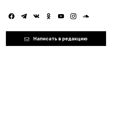
facebook
telegram
vkontakte
odnoklassniki
youtube
instagram
soundcloud
Написать в редакцию