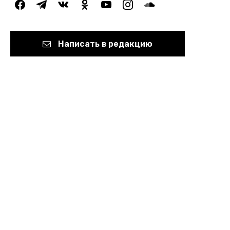
facebook
telegram
vkontakte
odnoklassniki
youtube
instagram
soundcloud
Написать в редакцию